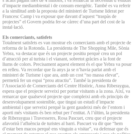
s’acabi pagant més de 4 milions, i va remarcar la necessitat d’estudis
d’impacte mediambiental i de consum energètic. També es va referir
a la similitud amb la proposta del ministeri de Turisme liderat per
Francesc Camp i va exposar que davant d’aquest “traspàs de
projectes” el Govern podria fer-se càrrec d’una part del cost de la
instal·lació.
Els comerciants, satisfets
Totalment satisfets es van mostrar els comerciants amb el projecte de
reforma de la Rotonda. La presidenta de The Shopping Mile, Sònia
Yebra, va destacar que és un projecte positiu perquè crea un pol
d’atracció per al turista i el vianant, sobretot gràcies a la font de
llums de colors. Precisament aquest element és el que Yebra va posar
en relleu. Va recordar que fa anys ja se n’havia parlat amb el
ministeri de Turisme i que ara, amb un cost “no massa elevat”,
permetrà fer un espai “prou atractiu”. També la presidenta de
l’Associació de Comerciants del Centre Històric, Anna Riberaygua,
espera que el projecte serveixi per portar visitants a la zona. Així, va
remarcar que qualsevol projecte que compleixi amb els principis de
desenvolupament sostenible, que tingui un estudi d’impacte
ambiental i que serveixi perquè la gent gaudeixi més de l’entorn i
aporti més visitants és ben rebut per l’entitat. A l’últim, la presidenta
de Riberaygua i Travesseres, Rosa Pascuet, creu que el projecte
afavorirà l’afluència de turistes al barri. Pascuet va dir que “hem
d’estar ben macos perquè ens vinguin a visitar”, va defensar que és