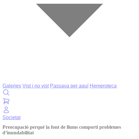
Galeries
Vist i no vist
Passava per aquí
Hemeroteca
Societat
Preocupació perquè la font de llums comporti problemes
d’inundabilitat