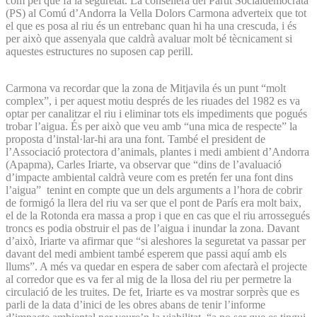
com pel que fa la seguretat. La consellera del Partit Socialdemòcrata
(PS) al Comú d’Andorra la Vella Dolors Carmona adverteix que tot
el que es posa al riu és un entrebanc quan hi ha una crescuda, i és
per això que assenyala que caldrà avaluar molt bé tècnicament si
aquestes estructures no suposen cap perill.
Carmona va recordar que la zona de Mitjavila és un punt “molt
complex”, i per aquest motiu després de les riuades del 1982 es va
optar per canalitzar el riu i eliminar tots els impediments que pogués
trobar l’aigua. És per això que veu amb “una mica de respecte” la
proposta d’instal·lar-hi ara una font. També el president de
l’Associació protectora d’animals, plantes i medi ambient d’Andorra
(Apapma), Carles Iriarte, va observar que “dins de l’avaluació
d’impacte ambiental caldrà veure com es pretén fer una font dins
l’aigua” tenint en compte que un dels arguments a l’hora de cobrir
de formigó la llera del riu va ser que el pont de París era molt baix,
el de la Rotonda era massa a prop i que en cas que el riu arrossegués
troncs es podia obstruir el pas de l’aigua i inundar la zona. Davant
d’això, Iriarte va afirmar que “si aleshores la seguretat va passar per
davant del medi ambient també esperem que passi aquí amb els
llums”. A més va quedar en espera de saber com afectarà el projecte
al corredor que es va fer al mig de la llosa del riu per permetre la
circulació de les truites. De fet, Iriarte es va mostrar sorprès que es
parli de la data d’inici de les obres abans de tenir l’informe