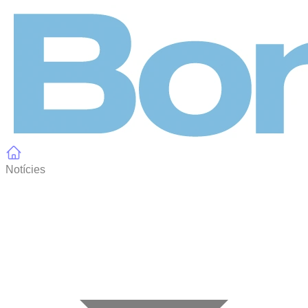
Panell de gestió de galetes
Notícies