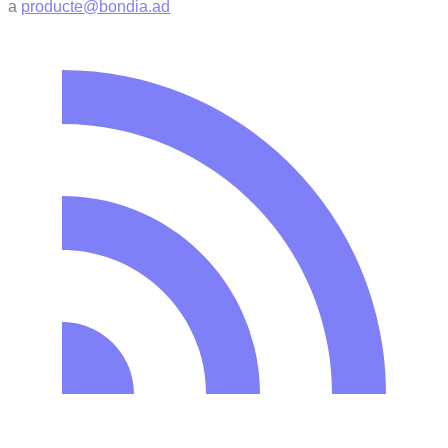
a
producte@bondia.ad