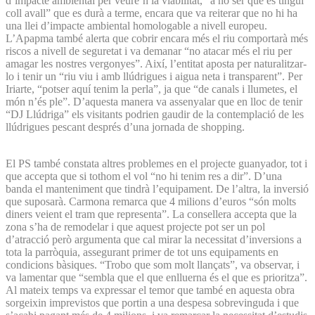
d’impacte ambiental per veure’n la viabilitat, “a no ser que es tingui
coll avall” que es durà a terme, encara que va reiterar que no hi ha
una llei d’impacte ambiental homologable a nivell europeu.
L’Apapma també alerta que cobrir encara més el riu comportarà més
riscos a nivell de seguretat i va demanar “no atacar més el riu per
amagar les nostres vergonyes”. Així, l’entitat aposta per naturalitzar-
lo i tenir un “riu viu i amb llúdrigues i aigua neta i transparent”. Per
Iriarte, “potser aquí tenim la perla”, ja que “de canals i llumetes, el
món n’és ple”. D’aquesta manera va assenyalar que en lloc de tenir
“DJ Llúdriga” els visitants podrien gaudir de la contemplació de les
llúdrigues pescant després d’una jornada de shopping.
El PS també constata altres problemes en el projecte guanyador, tot i
que accepta que si tothom el vol “no hi tenim res a dir”. D’una
banda el manteniment que tindrà l’equipament. De l’altra, la inversió
que suposarà. Carmona remarca que 4 milions d’euros “són molts
diners veient el tram que representa”. La consellera accepta que la
zona s’ha de remodelar i que aquest projecte pot ser un pol
d’atracció però argumenta que cal mirar la necessitat d’inversions a
tota la parròquia, assegurant primer de tot uns equipaments en
condicions bàsiques. “Trobo que som molt llançats”, va observar, i
va lamentar que “sembla que el que enlluerna és el que es prioritza”.
Al mateix temps va expressar el temor que també en aquesta obra
sorgeixin imprevistos que portin a una despesa sobrevinguda i que