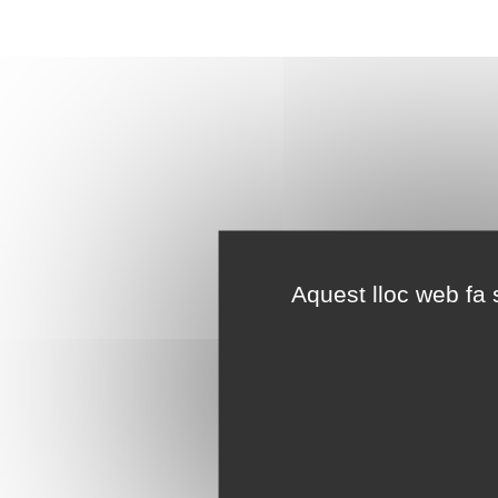
Aquest lloc web fa s