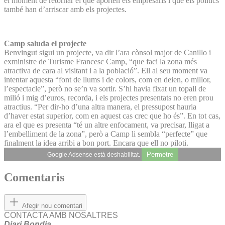
el moment de retornar el que aporten els empresaris i que els polítics
també han d’arriscar amb els projectes.
Camp saluda el projecte
Benvingut sigui un projecte, va dir l’ara cònsol major de Canillo i
exministre de Turisme Francesc Camp, “que faci la zona més
atractiva de cara al visitant i a la població”. Ell al seu moment va
intentar aquesta “font de llums i de colors, com en deien, o millor,
l’espectacle”, però no se’n va sortir. S’hi havia fixat un topall de
milió i mig d’euros, recorda, i els projectes presentats no eren prou
atractius. “Per dir-ho d’una altra manera, el pressupost hauria
d’haver estat superior, com en aquest cas crec que ho és”. En tot cas,
ara el que es presenta “té un altre enfocament, va precisar, lligat a
l’embelliment de la zona”, però a Camp li sembla “perfecte” que
finalment la idea arribi a bon port. Encara que ell no piloti.
Permetre
Google Adsense està deshabilitat.
Comentaris
Afegir nou comentari
CONTACTA AMB NOSALTRES
Diari Bondia