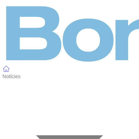
Panell de gestió de galetes
Notícies