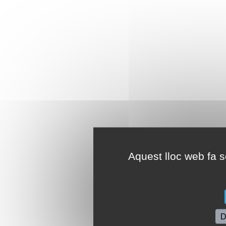
Aquest lloc web fa se
D