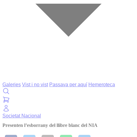
Galeries
Vist i no vist
Passava per aquí
Hemeroteca
Societat
Nacional
Presenten l’esborrany del llibre blanc del NIA