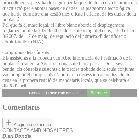
procediments que s’ha de seguir per la qüestió del cens, els protocols
d’actuació per elaborar bases de dades i la plataforma tecnològica
que ha de permetre una gestió més eficaç i eficient de les dades de la
població.
Pel que fa al marc legal, el llibre blanc aborda el desplegament
reglamentari de la Llei 9/2007, del 17 de maig, del cens, i de la Llei
8/2007, del 17 de maig, de regulació del número d’identificació
administrativa (NIA).
compromís dels cònsols
Els assistents a la trobada van rebre informació de l’estimació de la
població resident a Andorra a finals de l’any passat. De la seva
banda, els cònsols assistents a la tercera trobada de la taula conjunta
van adoptar el compromís d’abordar la necessària actualització del
cens en la propera reunió de mandataris locals, que se celebrarà el
dia 6 d’abril.
Permetre
Google Adsense està deshabilitat.
Comentaris
Afegir nou comentari
CONTACTA AMB NOSALTRES
Diari Bondia