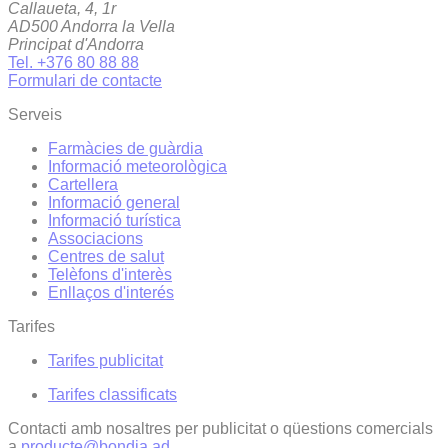
Callaueta, 4, 1r
AD500 Andorra la Vella
Principat d'Andorra
Tel. +376 80 88 88
Formulari de contacte
Serveis
Farmàcies de guàrdia
Informació meteorològica
Cartellera
Informació general
Informació turística
Associacions
Centres de salut
Telèfons d'interès
Enllaços d'interés
Tarifes
Tarifes publicitat
Tarifes classificats
Contacti amb nosaltres per publicitat o qüestions comercials
a
producte@bondia.ad