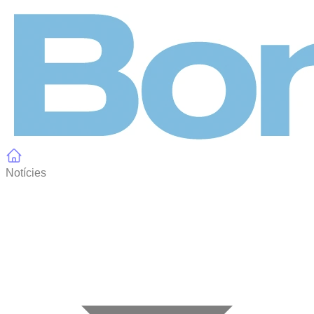
Panell de gestió de galetes
Notícies