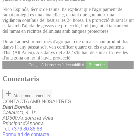
Nico Espinós, tècnic de fauna, ha explicat que l'agrupament de
ramat protegit és una eina eficaç, en tant que garanteix una
vigilància contínua del bestiar les 24 hores. La protecció durant la nit
es fa amb l'ajuda de gossos de protecció, i mitjançant el tancament
del ramat en recintes delimitats amb tanques protectores.
Durant aquest primer més d'agrupació de ramats s'han produït dos
danys i l'any passat se'n van certificar quatre en els agrupaments
d'Isil (Alt Àneu). Als danys del 2022 s'hi han de sumar 15 ovelles
d'una zona on no hi havia protecció.
Permetre
Google Adsense està deshabilitat.
Comentaris
Afegir nou comentari
CONTACTA AMB NOSALTRES
Diari Bondia
Callaueta, 4, 1r
AD500 Andorra la Vella
Principat d'Andorra
Tel. +376 80 88 88
Formulari de contacte