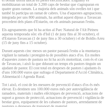
el bestiar dormi tancat en pletes electrificades. Enguany es
mobilitzaran un total de 3.200 caps de bestiar que s'agruparan en
quatre grans ramats. La majoria dels animals són ovelles tot i que
també hi participa un ramat de cabres. Una d'aquestes agrupacions,
integrada per uns 800 animals, ha arribat aquest dijous a Tavascan
procedent dels plans d'Estarón, on els animals passaran l'estiu.
Els agrupaments que hi ha actius al Parc Natural de l'Alt Pirineu
aquesta temporada són: els d'Isil (1 de juny fins al 30 octubre), el
d'Estaron-Tavascan (1 de juny fins a 30 octubre) i el de Boldis-Areu
(15 de juny fins a 15 octubre).
Durant aquests cinc mesos un pastor passarà l'estiu a la muntanya
vigilant la ramada i protegint-la de possibles atacs d'os. En moltes
d'aquestes zones de pastura no hi ha accés motoritzat, com és el cas
de Tavascan, i això fa que ddurant un temps els pastors tinguin un
ajudant de pastor. El cost total en despeses de pastors i ajudants és
d'uns 100.000 euros que sufraga el Departament d'Acció Climàtica,
Alimentació i Agenda Rural.
Tot i això, el cost de les mesures de prevenció d'atacs d'os és més
elevat. Es destinen uns 100.000 euros més per autovigilància de
ramaders, materials i malles elèctriques de prevenció, actuacions de
suport a gossos de protecció, actuacions de prevenció i vigilància de
bestiar gros, equipament de les cabanes de pastors, arrendament de
pastures o despeses de transport de material.