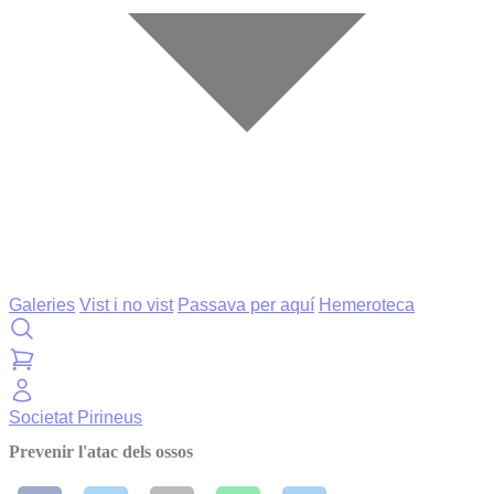
Galeries
Vist i no vist
Passava per aquí
Hemeroteca
Societat
Pirineus
Prevenir l'atac dels ossos