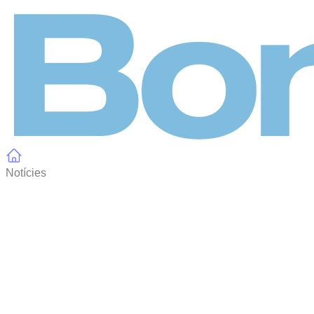
Panell de gestió de galetes
Notícies