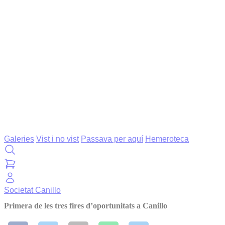
Galeries
Vist i no vist
Passava per aquí
Hemeroteca
Societat
Canillo
Primera de les tres fires d’oportunitats a Canillo