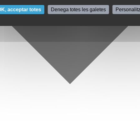
K, acceptar totes
Denega totes les galetes
Personalit