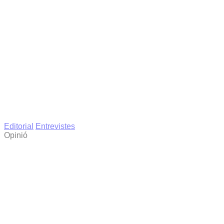
Editorial
Entrevistes
Opinió