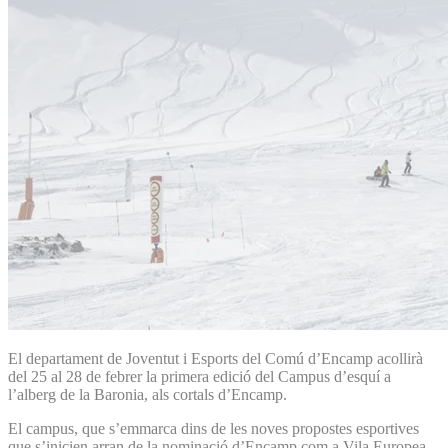
El departament de Joventut i Esports del Comú dʼEncamp acollirà
del 25 al 28 de febrer la primera edició del Campus dʼesquí a
lʼalberg de la Baronia, als cortals dʼEncamp.
El campus, que sʼemmarca dins de les noves propostes esportives
que sʼinicien arran de la nominació dʼEncamp com a Vila Europea