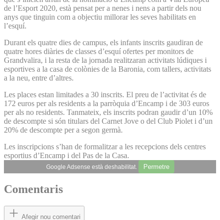
de lʼEsport 2020, està pensat per a nenes i nens a partir dels nou
anys que tinguin com a objectiu millorar les seves habilitats en
lʼesquí.
Durant els quatre dies de campus, els infants inscrits gaudiran de
quatre hores diàries de classes dʼesquí ofertes per monitors de
Grandvalira, i la resta de la jornada realitzaran activitats lúdiques i
esportives a la casa de colònies de la Baronia, com tallers, activitats
a la neu, entre dʼaltres.
Les places estan limitades a 30 inscrits. El preu de lʼactivitat és de
172 euros per als residents a la parròquia dʼEncamp i de 303 euros
per als no residents. Tanmateix, els inscrits podran gaudir dʼun 10%
de descompte si són titulars del Carnet Jove o del Club Piolet i dʼun
20% de descompte per a segon germà.
Les inscripcions sʼhan de formalitzar a les recepcions dels centres
esportius dʼEncamp i del Pas de la Casa.
Permetre
Google Adsense està deshabilitat.
Comentaris
Afegir nou comentari