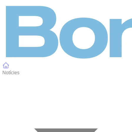
Panell de gestió de galetes
Notícies