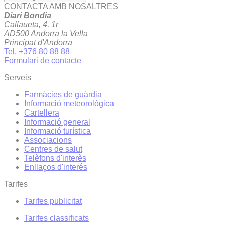
CONTACTA AMB NOSALTRES
Diari Bondia
Callaueta, 4, 1r
AD500 Andorra la Vella
Principat d'Andorra
Tel. +376 80 88 88
Formulari de contacte
Serveis
Farmàcies de guàrdia
Informació meteorològica
Cartellera
Informació general
Informació turística
Associacions
Centres de salut
Telèfons d'interès
Enllaços d'interés
Tarifes
Tarifes publicitat
Tarifes classificats