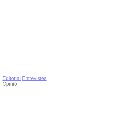
Editorial
Entrevistes
Opinió