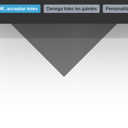
K, acceptar totes
Denega totes les galetes
Personalit