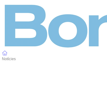
Panell de gestió de galetes
Notícies