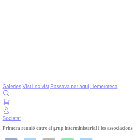
Galeries
Vist i no vist
Passava per aquí
Hemeroteca
Societat
Primera reunió entre el grup interministerial i les associacions