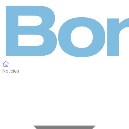
Panell de gestió de galetes
Notícies