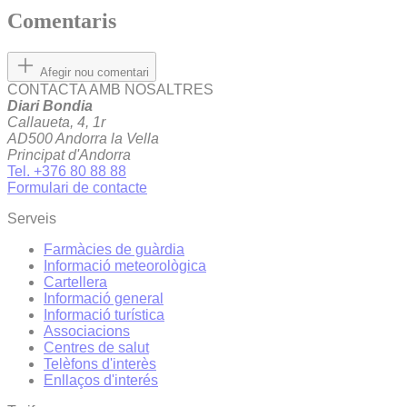
Comentaris
Afegir nou comentari
CONTACTA AMB NOSALTRES
Diari Bondia
Callaueta, 4, 1r
AD500 Andorra la Vella
Principat d'Andorra
Tel. +376 80 88 88
Formulari de contacte
Serveis
Farmàcies de guàrdia
Informació meteorològica
Cartellera
Informació general
Informació turística
Associacions
Centres de salut
Telèfons d'interès
Enllaços d'interés