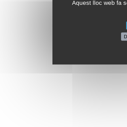
Aquest lloc web fa se
D