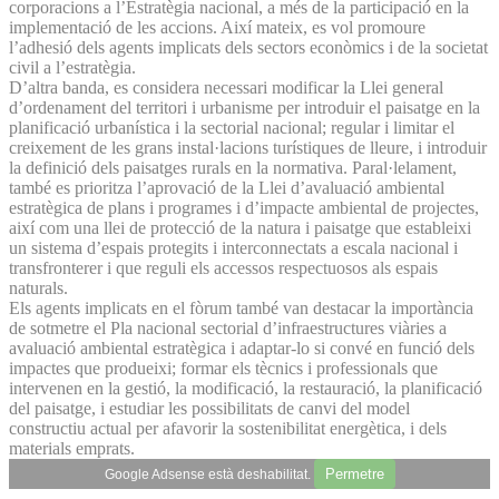
corporacions a l’Estratègia nacional, a més de la participació en la
implementació de les accions. Així mateix, es vol promoure
l’adhesió dels agents implicats dels sectors econòmics i de la societat
civil a l’estratègia.
D’altra banda, es considera necessari modificar la Llei general
d’ordenament del territori i urbanisme per introduir el paisatge en la
planificació urbanística i la sectorial nacional; regular i limitar el
creixement de les grans instal·lacions turístiques de lleure, i introduir
la definició dels paisatges rurals en la normativa. Paral·lelament,
també es prioritza l’aprovació de la Llei d’avaluació ambiental
estratègica de plans i programes i d’impacte ambiental de projectes,
així com una llei de protecció de la natura i paisatge que estableixi
un sistema d’espais protegits i interconnectats a escala nacional i
transfronterer i que reguli els accessos respectuosos als espais
naturals.
Els agents implicats en el fòrum també van destacar la importància
de sotmetre el Pla nacional sectorial d’infraestructures viàries a
avaluació ambiental estratègica i adaptar-lo si convé en funció dels
impactes que produeixi; formar els tècnics i professionals que
intervenen en la gestió, la modificació, la restauració, la planificació
del paisatge, i estudiar les possibilitats de canvi del model
constructiu actual per afavorir la sostenibilitat energètica, i dels
materials emprats.
Permetre
Google Adsense està deshabilitat.