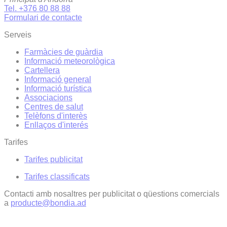
Tel. +376 80 88 88
Formulari de contacte
Serveis
Farmàcies de guàrdia
Informació meteorològica
Cartellera
Informació general
Informació turística
Associacions
Centres de salut
Telèfons d'interès
Enllaços d'interés
Tarifes
Tarifes publicitat
Tarifes classificats
Contacti amb nosaltres per publicitat o qüestions comercials
a
producte@bondia.ad