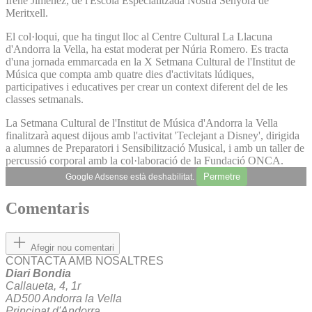
Irene Jiménez, de l'Escola Especialitzada Nostra Senyora de
Meritxell.
El col·loqui, que ha tingut lloc al Centre Cultural La Llacuna
d'Andorra la Vella, ha estat moderat per Núria Romero. Es tracta
d'una jornada emmarcada en la X Setmana Cultural de l'Institut de
Música que compta amb quatre dies d'activitats lúdiques,
participatives i educatives per crear un context diferent del de les
classes setmanals.
La Setmana Cultural de l'Institut de Música d'Andorra la Vella
finalitzarà aquest dijous amb l'activitat 'Teclejant a Disney', dirigida
a alumnes de Preparatori i Sensibilització Musical, i amb un taller de
percussió corporal amb la col·laboració de la Fundació ONCA.
Permetre
Google Adsense està deshabilitat.
Comentaris
Afegir nou comentari
CONTACTA AMB NOSALTRES
Diari Bondia
Callaueta, 4, 1r
AD500 Andorra la Vella
Principat d'Andorra