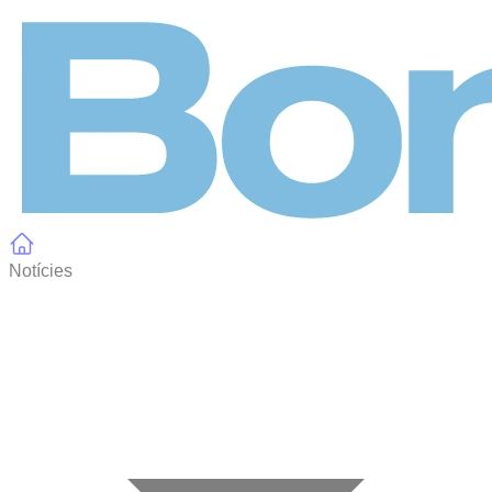
Panell de gestió de galetes
Notícies