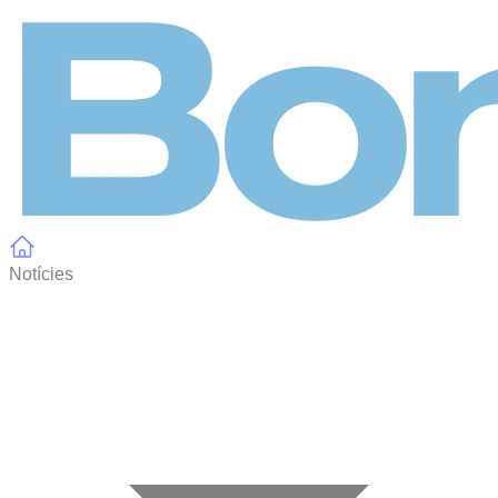
Panell de gestió de galetes
Notícies