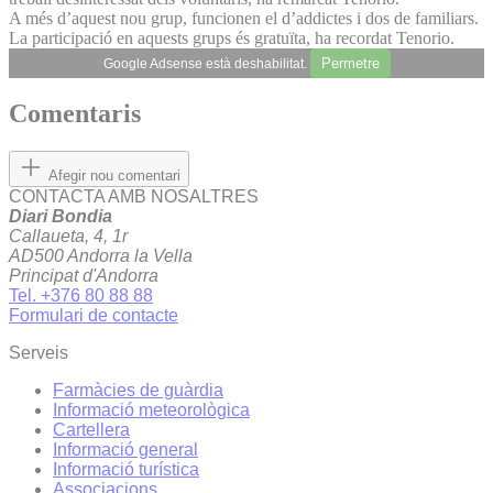
A més d’aquest nou grup, funcionen el d’addictes i dos de familiars.
La participació en aquests grups és gratuïta, ha recordat Tenorio.
Permetre
Google Adsense està deshabilitat.
Comentaris
Afegir nou comentari
CONTACTA AMB NOSALTRES
Diari Bondia
Callaueta, 4, 1r
AD500 Andorra la Vella
Principat d'Andorra
Tel. +376 80 88 88
Formulari de contacte
Serveis
Farmàcies de guàrdia
Informació meteorològica
Cartellera
Informació general
Informació turística
Associacions