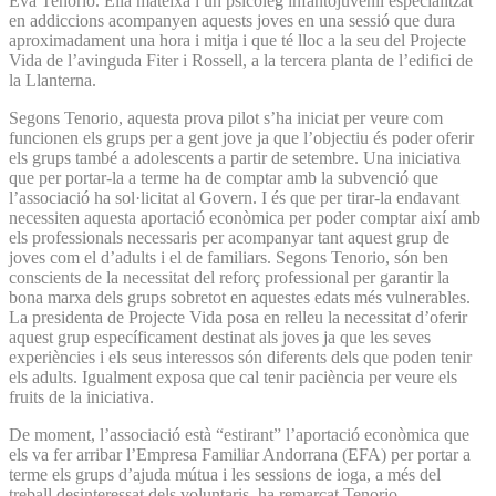
Eva Tenorio. Ella mateixa i un psicòleg infantojuvenil especialitzat
en addiccions acompanyen aquests joves en una sessió que dura
aproximadament una hora i mitja i que té lloc a la seu del Projecte
Vida de l’avinguda Fiter i Rossell, a la tercera planta de l’edifici de
la Llanterna.
Segons Tenorio, aquesta prova pilot s’ha iniciat per veure com
funcionen els grups per a gent jove ja que l’objectiu és poder oferir
els grups també a adolescents a partir de setembre. Una iniciativa
que per portar-la a terme ha de comptar amb la subvenció que
l’associació ha sol·licitat al Govern. I és que per tirar-la endavant
necessiten aquesta aportació econòmica per poder comptar així amb
els professionals necessaris per acompanyar tant aquest grup de
joves com el d’adults i el de familiars. Segons Tenorio, són ben
conscients de la necessitat del reforç professional per garantir la
bona marxa dels grups sobretot en aquestes edats més vulnerables.
La presidenta de Projecte Vida posa en relleu la necessitat d’oferir
aquest grup específicament destinat als joves ja que les seves
experiències i els seus interessos són diferents dels que poden tenir
els adults. Igualment exposa que cal tenir paciència per veure els
fruits de la iniciativa.
De moment, l’associació està “estirant” l’aportació econòmica que
els va fer arribar l’Empresa Familiar Andorrana (EFA) per portar a
terme els grups d’ajuda mútua i les sessions de ioga, a més del
treball desinteressat dels voluntaris, ha remarcat Tenorio.