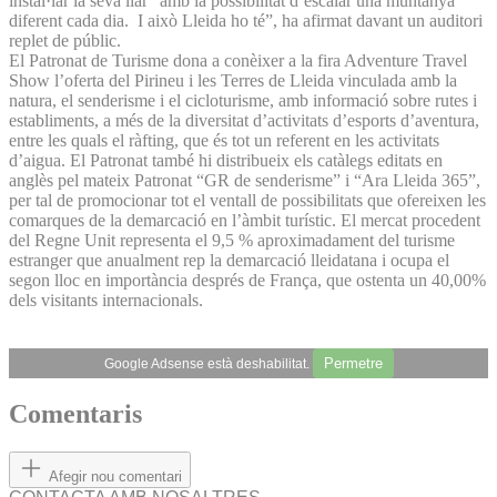
instal·lar la seva llar “amb la possibilitat d’escalar una muntanya
diferent cada dia. I això Lleida ho té”, ha afirmat davant un auditori
replet de públic.
El Patronat de Turisme dona a conèixer a la fira Adventure Travel
Show l’oferta del Pirineu i les Terres de Lleida vinculada amb la
natura, el senderisme i el cicloturisme, amb informació sobre rutes i
establiments, a més de la diversitat d’activitats d’esports d’aventura,
entre les quals el ràfting, que és tot un referent en les activitats
d’aigua. El Patronat també hi distribueix els catàlegs editats en
anglès pel mateix Patronat “GR de senderisme” i “Ara Lleida 365”,
per tal de promocionar tot el ventall de possibilitats que ofereixen les
comarques de la demarcació en l’àmbit turístic. El mercat procedent
del Regne Unit representa el 9,5 % aproximadament del turisme
estranger que anualment rep la demarcació lleidatana i ocupa el
segon lloc en importància després de França, que ostenta un 40,00%
dels visitants internacionals.
Permetre
Google Adsense està deshabilitat.
Comentaris
Afegir nou comentari