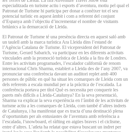
les Terres de Lleida. La fira Adventure Travel Show està
especialitzada en turisme actiu i esports d’aventura, motiu pel qual el
Patronat de Turisme hi participa per donar a conèixer tot el seu
potencial turístic en aquest àmbit i com a referent del conjunt
d’Espanya amb l’objectiu d’incrementar el nombre de visitants
britànics a la demarcació de Lleida.
El Patronat de Turisme té una presència directa en aquest saló amb
un taulell amb la marca turística Ara Lleida dins l’estand de
l’Agència Catalana de Turisme. El vicepresident del Patronat de
Turisme, Gerard Sabarich, va participasr en les diferents activitats
vinculades amb la promoció turística de Lleida a la fira de Londres.
Entre les activitats programades, l’escalador californià de renom
internacional Chris Sharma, establert a Lleida des de l’any 2007, va
pronunciar una conferència davant un auditori replet amb 400
persones de públic en què ha situat les comarques de Lleida com un
dels referents a escala mundial per a la pràctica de l’escalada. La
conferència portava per títol Què es necessita per conquerir les
parets més difícils a Lleida-Catalunya? En la seva presentació,
Sharma va explicar la seva experiència en l’àmbit de les activitats de
turisme actiu a les comarques de Lleida, com també d’altres indrets
de Catalunya, i ha manifestat que es tracta d’una destinació plena
d’oportunitats per als entusiastes de l’aventura amb referència a
l’escalada, l’snowboard, el ràfting en aigües braves i el ciclisme,
entre d’altres. L’atleta ha relatat que estava buscant un indret per