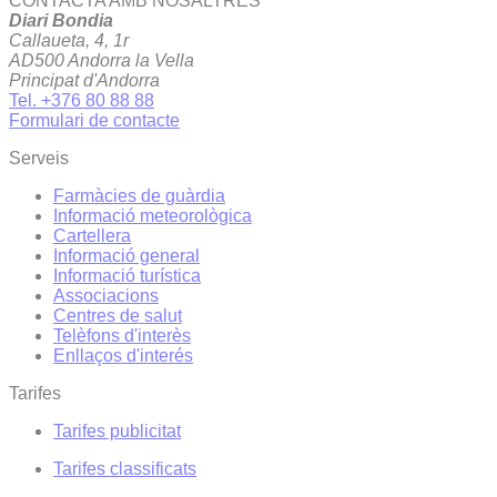
CONTACTA AMB NOSALTRES
Diari Bondia
Callaueta, 4, 1r
AD500 Andorra la Vella
Principat d'Andorra
Tel. +376 80 88 88
Formulari de contacte
Serveis
Farmàcies de guàrdia
Informació meteorològica
Cartellera
Informació general
Informació turística
Associacions
Centres de salut
Telèfons d'interès
Enllaços d'interés
Tarifes
Tarifes publicitat
Tarifes classificats