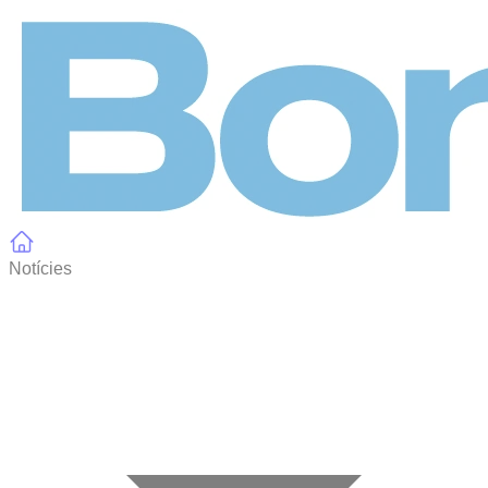
Panell de gestió de galetes
Notícies