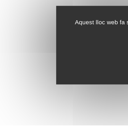
Aquest lloc web fa s