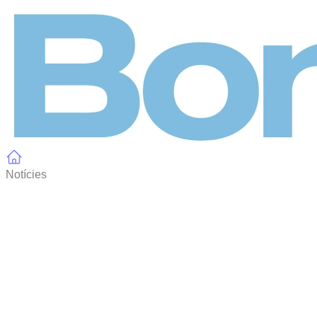
Panell de gestió de galetes
Notícies