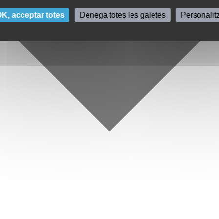
K, acceptar totes
Denega totes les galetes
Personalit