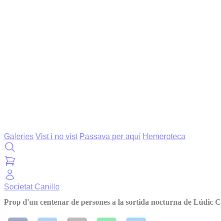
Galeries
Vist i no vist
Passava per aquí
Hemeroteca
Societat
Canillo
Prop d'un centenar de persones a la sortida nocturna de Lúdic C