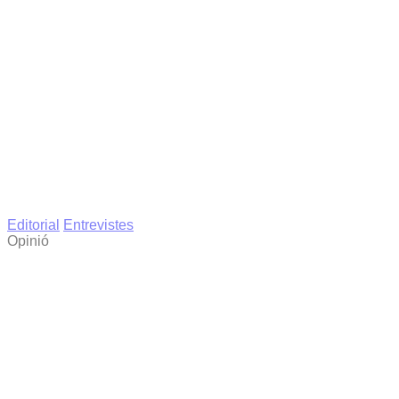
Editorial
Entrevistes
Opinió