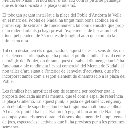
Mercat de Nadal i el nou taller d’art, així com la pista de patinatge
que es troba ubicada a la plaça Guillemó.
El tobogan gegant instal·lat a la plaça del Poble d'Andorra la Vella
en el marc del Poblet de Nadal ha tingut molt bona acollida en el
primer cap de setmana de funcionament, tal com demostra que prop
d'un miler d'infants ja hagi provat l’experiència de lliscar amb el
trineu pel pendent de 35 metres de longitud amb què compta la
infraestructura.
Tal com destaquen els organitzadors, aquest ha estat, sens dubte, un
dels elements principals que ha portat el públic familiar fins al centre
neuràlgic del Poblet, on durant aquest dissabte i diumenge també ha
funcionat a ple rendiment l’espai comercial del Mercat de Nadal i el
nou taller d’art, situat a l’interior de l'envelat d’activitats, que s’ha
incorporat també com a segon element de dinamització a la plaça del
Poble.
Les famílies han aprofitat el cap de setmana per recórrer tota la
proposta dedicada als més menuts, que té com a espai de referència
la plaça Guillemó. En aquest punt, la pista de gel sintètic, enguany
amb el doble de superfície, també ha tingut una molt bona acollida.
Al mateix punt hi ha instal·lat un tió gegant i un arbre de Nadal que
acompanyaran els nens durant el desenvolupament de l’ampli ventall
de jocs, espectacles i activitats que hi ha previstes per a les pròximes
setmanes.