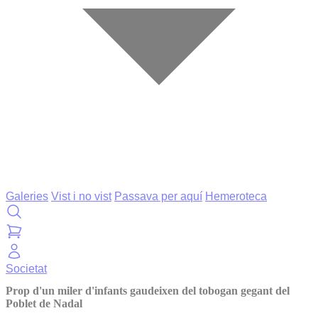
Galeries
Vist i no vist
Passava per aquí
Hemeroteca
Societat
Prop d'un miler d'infants gaudeixen del tobogan gegant del
Poblet de Nadal