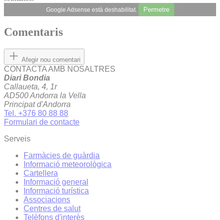
Permetre
Google Adsense està deshabilitat.
Comentaris
Afegir nou comentari
CONTACTA AMB NOSALTRES
Diari Bondia
Callaueta, 4, 1r
AD500 Andorra la Vella
Principat d'Andorra
Tel. +376 80 88 88
Formulari de contacte
Serveis
Farmàcies de guàrdia
Informació meteorològica
Cartellera
Informació general
Informació turística
Associacions
Centres de salut
Telèfons d'interès