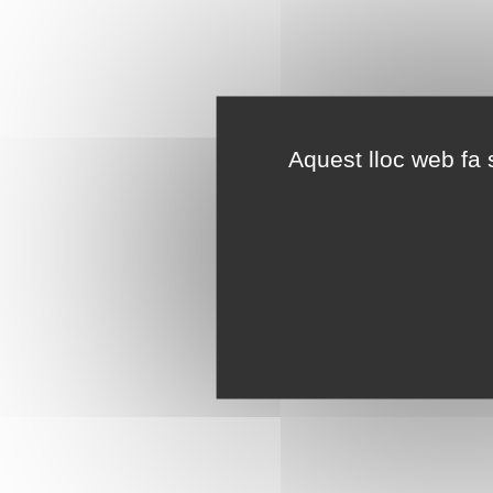
Aquest lloc web fa s