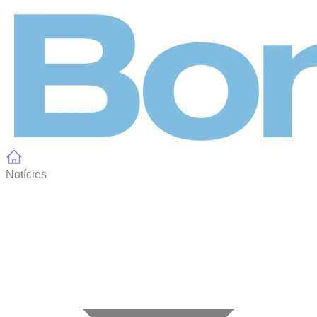
Panell de gestió de galetes
Notícies