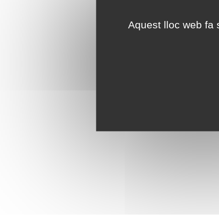
Aquest lloc web fa s