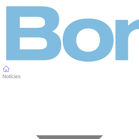
Panell de gestió de galetes
Notícies