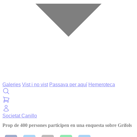
Galeries
Vist i no vist
Passava per aquí
Hemeroteca
Societat
Canillo
Prop de 400 persones participen en una enquesta sobre Grífols