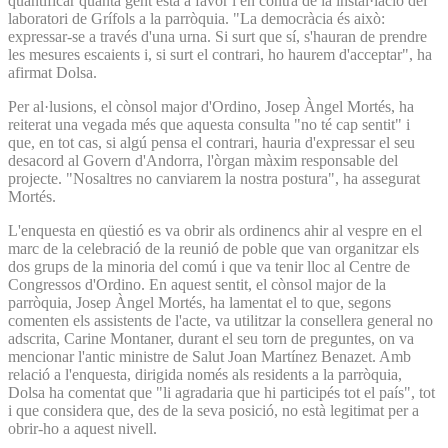
quantificar quanta gent està a favor i en contra de la instal·lació del
laboratori de Grífols a la parròquia. "La democràcia és això:
expressar-se a través d'una urna. Si surt que sí, s'hauran de prendre
les mesures escaients i, si surt el contrari, ho haurem d'acceptar", ha
afirmat Dolsa.
Per al·lusions, el cònsol major d'Ordino, Josep Àngel Mortés, ha
reiterat una vegada més que aquesta consulta "no té cap sentit" i
que, en tot cas, si algú pensa el contrari, hauria d'expressar el seu
desacord al Govern d'Andorra, l'òrgan màxim responsable del
projecte. "Nosaltres no canviarem la nostra postura", ha assegurat
Mortés.
L'enquesta en qüestió es va obrir als ordinencs ahir al vespre en el
marc de la celebració de la reunió de poble que van organitzar els
dos grups de la minoria del comú i que va tenir lloc al Centre de
Congressos d'Ordino. En aquest sentit, el cònsol major de la
parròquia, Josep Àngel Mortés, ha lamentat el to que, segons
comenten els assistents de l'acte, va utilitzar la consellera general no
adscrita, Carine Montaner, durant el seu torn de preguntes, on va
mencionar l'antic ministre de Salut Joan Martínez Benazet. Amb
relació a l'enquesta, dirigida només als residents a la parròquia,
Dolsa ha comentat que "li agradaria que hi participés tot el país", tot
i que considera que, des de la seva posició, no està legitimat per a
obrir-ho a aquest nivell.