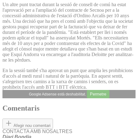
Un altre punt tractat durant la sessió de consell de comú ha estat
l'aprovació per a l'ampliació del contracte de Secnoa per a la
concessió administrativa de l'estació d'Ordino Arcalís per 10 anys
més. Una decisió que ha pres el comú amb l'objectiu que la societat
gestora pugui recuperar part de la facturació que va deixar de fer
durant el període de la pandèmia. "Està establert per llei i només
podem aplicar el topall" ha assenyalat Mortés. "Ells necessitarien
més de 10 anys per a poder contrarestar els efectes de la Covid" ha
afegit el cònsol major mentre detallava que s'han basat en un estudi
que Esquí Andorra va encarregar a l'auditoria Deloitte per analitzar-
ne les pèrdues.
En la sessió també s'ha aprovat un punt que amplia les prohibicions
d'accés al medi rural i natural de la parròquia. En aquest sentit,
s'afegeixen tres camins a la xarxa de camins i senders, on es
prohibeix l'accés amb BTT i BTT elèctrica.
Permetre
Google Adsense està deshabilitat.
Comentaris
Afegir nou comentari
CONTACTA AMB NOSALTRES
Diari Bondia