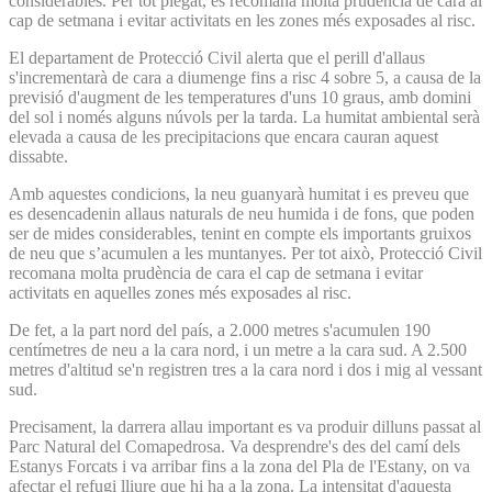
considerables. Per tot plegat, es recomana molta prudència de cara al
cap de setmana i evitar activitats en les zones més exposades al risc.
El departament de Protecció Civil alerta que el perill d'allaus
s'incrementarà de cara a diumenge fins a risc 4 sobre 5, a causa de la
previsió d'augment de les temperatures d'uns 10 graus, amb domini
del sol i només alguns núvols per la tarda. La humitat ambiental serà
elevada a causa de les precipitacions que encara cauran aquest
dissabte.
Amb aquestes condicions, la neu guanyarà humitat i es preveu que
es desencadenin allaus naturals de neu humida i de fons, que poden
ser de mides considerables, tenint en compte els importants gruixos
de neu que s’acumulen a les muntanyes. Per tot això, Protecció Civil
recomana molta prudència de cara el cap de setmana i evitar
activitats en aquelles zones més exposades al risc.
De fet, a la part nord del país, a 2.000 metres s'acumulen 190
centímetres de neu a la cara nord, i un metre a la cara sud. A 2.500
metres d'altitud se'n registren tres a la cara nord i dos i mig al vessant
sud.
Precisament, la darrera allau important es va produir dilluns passat al
Parc Natural del Comapedrosa. Va desprendre's des del camí dels
Estanys Forcats i va arribar fins a la zona del Pla de l'Estany, on va
afectar el refugi lliure que hi ha a la zona. La intensitat d'aquesta