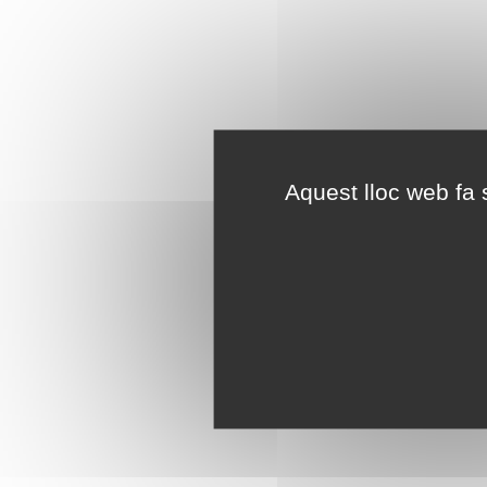
Aquest lloc web fa s