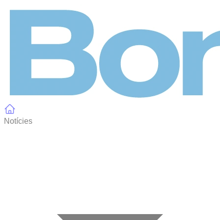
Panell de gestió de galetes
Notícies