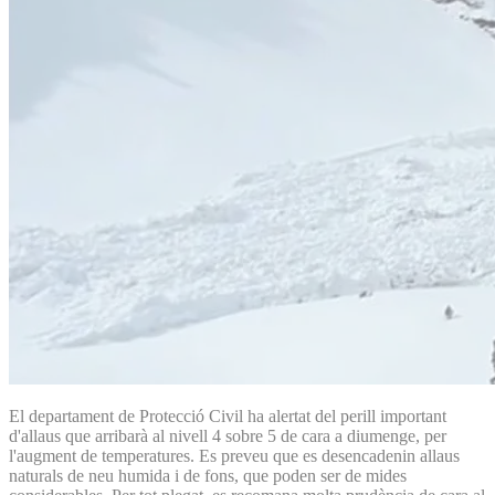
El departament de Protecció Civil ha alertat del perill important
d'allaus que arribarà al nivell 4 sobre 5 de cara a diumenge, per
l'augment de temperatures. Es preveu que es desencadenin allaus
naturals de neu humida i de fons, que poden ser de mides