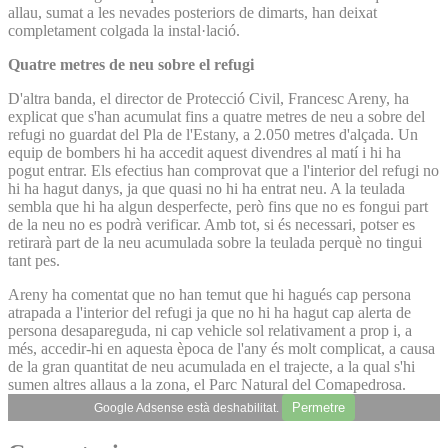
allau, sumat a les nevades posteriors de dimarts, han deixat
completament colgada la instal·lació.
Quatre metres de neu sobre el refugi
D'altra banda, el director de Protecció Civil, Francesc Areny, ha
explicat que s'han acumulat fins a quatre metres de neu a sobre del
refugi no guardat del Pla de l'Estany, a 2.050 metres d'alçada. Un
equip de bombers hi ha accedit aquest divendres al matí i hi ha
pogut entrar. Els efectius han comprovat que a l'interior del refugi no
hi ha hagut danys, ja que quasi no hi ha entrat neu. A la teulada
sembla que hi ha algun desperfecte, però fins que no es fongui part
de la neu no es podrà verificar. Amb tot, si és necessari, potser es
retirarà part de la neu acumulada sobre la teulada perquè no tingui
tant pes.
Areny ha comentat que no han temut que hi hagués cap persona
atrapada a l'interior del refugi ja que no hi ha hagut cap alerta de
persona desapareguda, ni cap vehicle sol relativament a prop i, a
més, accedir-hi en aquesta època de l'any és molt complicat, a causa
de la gran quantitat de neu acumulada en el trajecte, a la qual s'hi
sumen altres allaus a la zona, el Parc Natural del Comapedrosa.
Permetre
Google Adsense està deshabilitat.