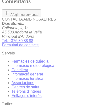
Comentaris
Afegir nou comentari
CONTACTA AMB NOSALTRES
Diari Bondia
Callaueta, 4, 1r
AD500 Andorra la Vella
Principat d'Andorra
Tel. +376 80 88 88
Formulari de contacte
Serveis
Farmàcies de guàrdia
Informació meteorològica
Cartellera
Informació general
Informació turística
Associacions
Centres de salut
Telèfons d'interès
Enllaços d'interés
Tarifes