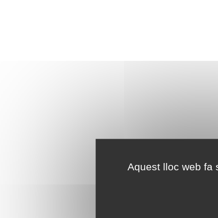
Aquest lloc web fa s