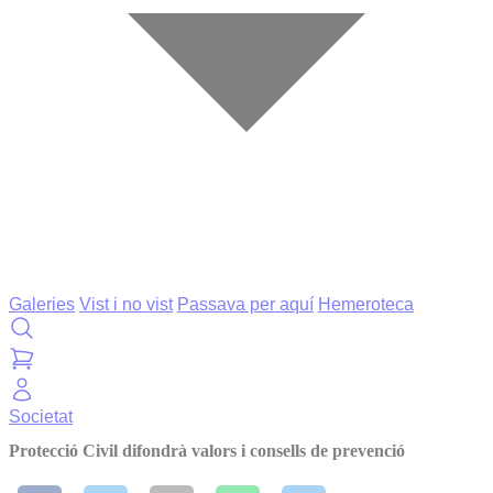
Galeries
Vist i no vist
Passava per aquí
Hemeroteca
Societat
Protecció Civil difondrà valors i consells de prevenció