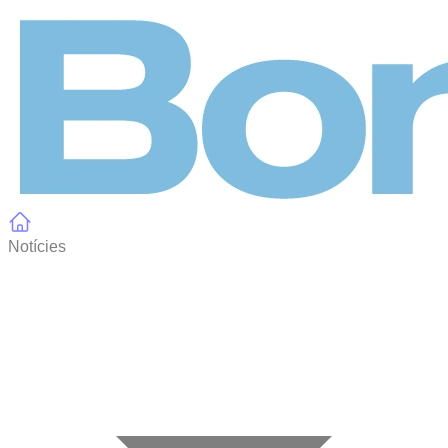
Panell de gestió de galetes
Notícies