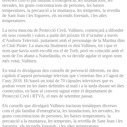
diverses com el pla familiar d'emergència, les inundacions, les
nevades, les grans concentracions de persones, les baixes
temperatures, la precaució a la muntanya, les tempestes, la revetlla
de Sant Joan i les fogueres, els incendis forestals, i les altes
temperatures.
La nova mascota de Protecció Civil, Vallineu, començarà a difondre
els seus consells i valors a partir del pròxim 16 d’octubre a través
d’Andorra Televisió, juntament amb el personatge de la Martina dins
el Club Piolet. La mascota finalment es dirà Vallineu, tot i que el
nom que havia sortit escollit era el de Torb, però en coincidir amb el
nom de l'os abatut a Naturlàndia, es va decidir agafar el segon nom
més votat, Vallineu.
En total es divulgaran deu consells de prevenció diferents, en deu
capítols d’aquest personatge televisiu que s’emetran fins a l’agost de
l’any 2018. Hi haurà un total de 70 càpsules televisives que es
podran veure en les dates definides al matí i a la tarda durant set dies
consecutius, en base al conveni signat entre el departament de
Protecció Civil i RTVA, el mes de setembre passat.
Els consells que divulgarà Vallineu tractaran temàtiques diverses
com el pla familiar d'emergència, les inundacions, les nevades, les
grans concentracions de persones, les baixes temperatures, la
precaució a la muntanya, les tempestes, la revetlla de Sant Joan i les
fogueres, els incendis forestals, i les altes temperatures.