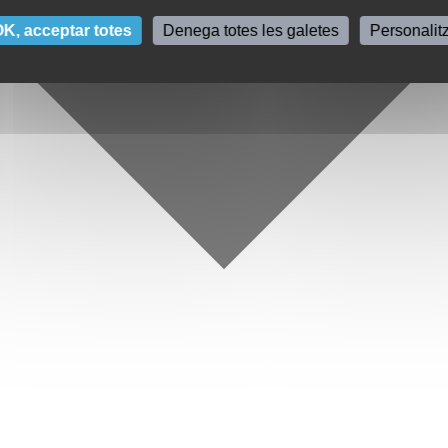
K, acceptar totes
Denega totes les galetes
Personalit