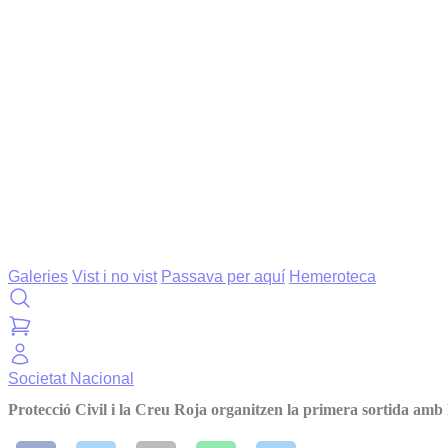
Galeries
Vist i no vist
Passava per aquí
Hemeroteca
Societat
Nacional
Protecció Civil i la Creu Roja organitzen la primera sortida amb 