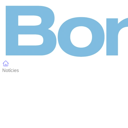
Panell de gestió de galetes
Notícies