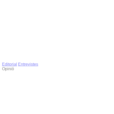
Editorial
Entrevistes
Opinió