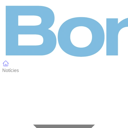
Panell de gestió de galetes
Notícies