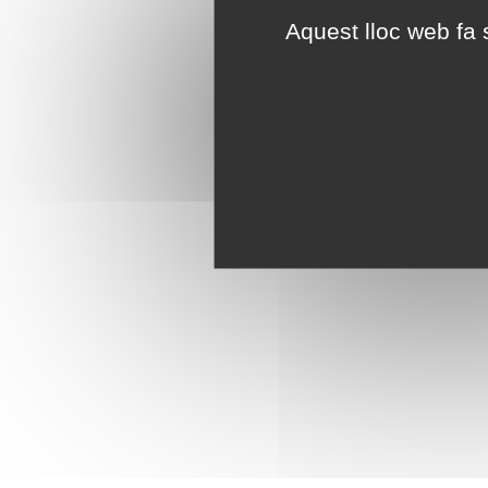
Aquest lloc web fa s