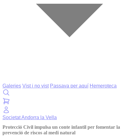
Galeries
Vist i no vist
Passava per aquí
Hemeroteca
Societat
Andorra la Vella
Protecció Civil impulsa un conte infantil per fomentar la
prevenció de riscos al medi natural