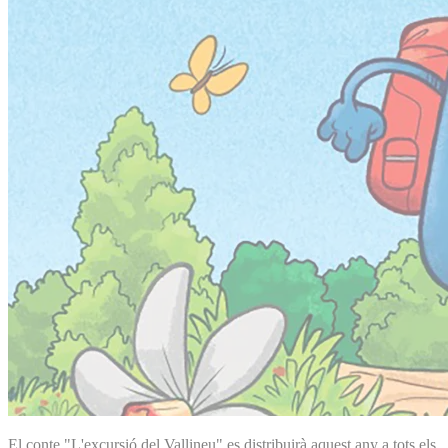
El conte "L'excursió del Vallineu" es distribuirà aquest any a tots els