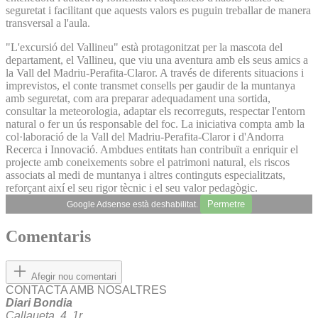
seguretat i facilitant que aquests valors es puguin treballar de manera
transversal a l'aula.
"L'excursió del Vallineu" està protagonitzat per la mascota del
departament, el Vallineu, que viu una aventura amb els seus amics a
la Vall del Madriu-Perafita-Claror. A través de diferents situacions i
imprevistos, el conte transmet consells per gaudir de la muntanya
amb seguretat, com ara preparar adequadament una sortida,
consultar la meteorologia, adaptar els recorreguts, respectar l'entorn
natural o fer un ús responsable del foc. La iniciativa compta amb la
col·laboració de la Vall del Madriu-Perafita-Claror i d'Andorra
Recerca i Innovació. Ambdues entitats han contribuït a enriquir el
projecte amb coneixements sobre el patrimoni natural, els riscos
associats al medi de muntanya i altres continguts especialitzats,
reforçant així el seu rigor tècnic i el seu valor pedagògic.
Permetre
Google Adsense està deshabilitat.
Comentaris
Afegir nou comentari
CONTACTA AMB NOSALTRES
Diari Bondia
Callaueta, 4, 1r