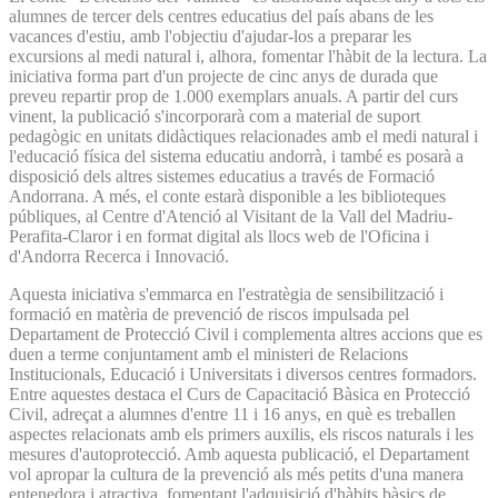
alumnes de tercer dels centres educatius del país abans de les
vacances d'estiu, amb l'objectiu d'ajudar-los a preparar les
excursions al medi natural i, alhora, fomentar l'hàbit de la lectura. La
iniciativa forma part d'un projecte de cinc anys de durada que
preveu repartir prop de 1.000 exemplars anuals. A partir del curs
vinent, la publicació s'incorporarà com a material de suport
pedagògic en unitats didàctiques relacionades amb el medi natural i
l'educació física del sistema educatiu andorrà, i també es posarà a
disposició dels altres sistemes educatius a través de Formació
Andorrana. A més, el conte estarà disponible a les biblioteques
públiques, al Centre d'Atenció al Visitant de la Vall del Madriu-
Perafita-Claror i en format digital als llocs web de l'Oficina i
d'Andorra Recerca i Innovació.
Aquesta iniciativa s'emmarca en l'estratègia de sensibilització i
formació en matèria de prevenció de riscos impulsada pel
Departament de Protecció Civil i complementa altres accions que es
duen a terme conjuntament amb el ministeri de Relacions
Institucionals, Educació i Universitats i diversos centres formadors.
Entre aquestes destaca el Curs de Capacitació Bàsica en Protecció
Civil, adreçat a alumnes d'entre 11 i 16 anys, en què es treballen
aspectes relacionats amb els primers auxilis, els riscos naturals i les
mesures d'autoprotecció. Amb aquesta publicació, el Departament
vol apropar la cultura de la prevenció als més petits d'una manera
entenedora i atractiva, fomentant l'adquisició d'hàbits bàsics de