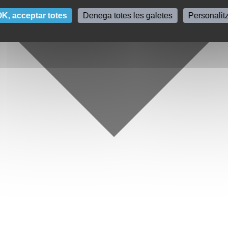
K, acceptar totes
Denega totes les galetes
Personalit