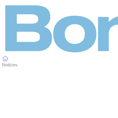
Panell de gestió de galetes
Notícies