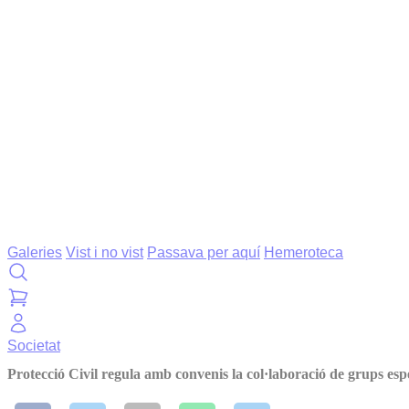
Galeries
Vist i no vist
Passava per aquí
Hemeroteca
Societat
Protecció Civil regula amb convenis la col·laboració de grups espe