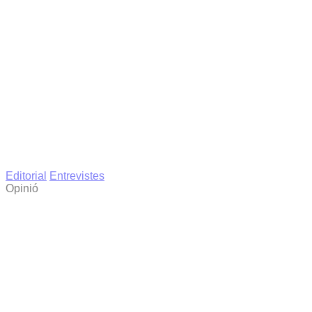
Editorial
Entrevistes
Opinió