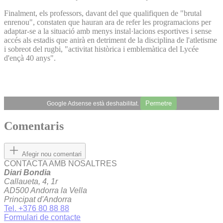
Finalment, els professors, davant del que qualifiquen de "brutal
enrenou", constaten que hauran ara de refer les programacions per
adaptar-se a la situació amb menys instal·lacions esportives i sense
accés als estadis que anirà en detriment de la disciplina de l'atletisme
i sobreot del rugbi, "activitat històrica i emblemàtica del Lycée
d'ençà 40 anys".
Permetre
Google Adsense està deshabilitat.
Comentaris
Afegir nou comentari
CONTACTA AMB NOSALTRES
Diari Bondia
Callaueta, 4, 1r
AD500 Andorra la Vella
Principat d'Andorra
Tel. +376 80 88 88
Formulari de contacte