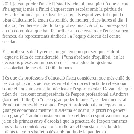
2021 ja van perdre l'ús de l'Estadi Nacional, una qüestió que encara
s'ha agreujat més a l'inici d'aquest curs escolar amb la pèrdua de
l'Estadi Comunal per realizar les activitats esportives, tot i que la
pista d'atletisme la tenen disponible de moment dues hores al dia. I
tot això, "en benefici del futbol professional". Així ho han exposat
en un comunicat que han fet arribar a la delegació de l'ensenyament
francès, als representants sindicals i a l'equip directiu del centre
escolar.
Els professors del Lycée es pregunten com pot ser que es doni
"aquesta falta de consideració" i "una absència d'equilibri" en les
decisions preses en un país on el sistema educatiu gestiona
l'escolaritat de més de 3.000 alumnes.
I és que els professors d'educació física consideren que més enllà de
les complicacions generades en el dia a dia es tracta de reflexionar
sobre el lloc que ocupa la pràctica de l'esport escolar. Davant del que
titlen de "creixent omnipresència de l'esport professional a Andorra
(bàsquet i futbol)" i "el seu gran poder financer", es demanen si al
Principat només hi té cabuda l'esport professional que reporta uns
guanys econòmics mentre un sistema educatiu "a priori no genera
cap guany". També constaten que l'excel·lència esportiva comença
ja en els primers anys d'escola i que la pràctica de l'esport transmet
uns valors i contribueix a una millora del benestar i la salut dels
infants tal com s'ha fet palès amb motiu de la pandèmia.