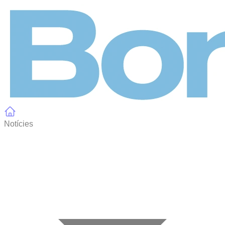
Panell de gestió de galetes
Notícies