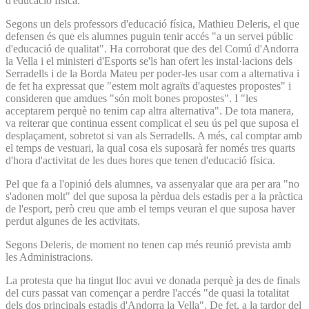
d'educació física.
Segons un dels professors d'educació física, Mathieu Deleris, el que
defensen és que els alumnes puguin tenir accés "a un servei públic
d'educació de qualitat". Ha corroborat que des del Comú d'Andorra
la Vella i el ministeri d'Esports se'ls han ofert les instal·lacions dels
Serradells i de la Borda Mateu per poder-les usar com a alternativa i
de fet ha expressat que "estem molt agraïts d'aquestes propostes" i
consideren que amdues "són molt bones propostes". I "les
acceptarem perquè no tenim cap altra alternativa". De tota manera,
va reiterar que continua essent complicat el seu ús pel que suposa el
desplaçament, sobretot si van als Serradells. A més, cal comptar amb
el temps de vestuari, la qual cosa els suposarà fer només tres quarts
d'hora d'activitat de les dues hores que tenen d'educació física.
Pel que fa a l'opinió dels alumnes, va assenyalar que ara per ara "no
s'adonen molt" del que suposa la pèrdua dels estadis per a la pràctica
de l'esport, però creu que amb el temps veuran el que suposa haver
perdut algunes de les activitats.
Segons Deleris, de moment no tenen cap més reunió prevista amb
les Administracions.
La protesta que ha tingut lloc avui ve donada perquè ja des de finals
del curs passat van començar a perdre l'accés "de quasi la totalitat
dels dos principals estadis d'Andorra la Vella". De fet, a la tardor del