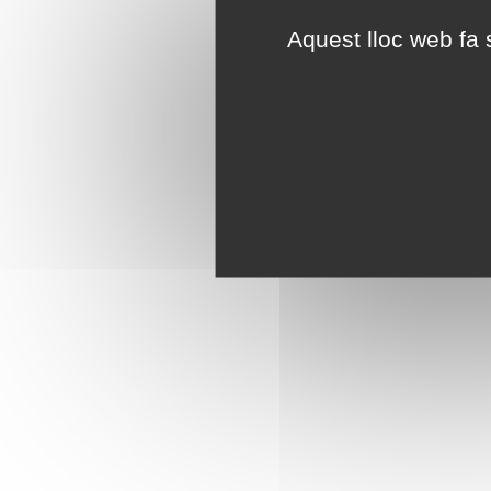
Aquest lloc web fa s