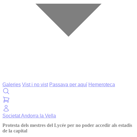
Galeries
Vist i no vist
Passava per aquí
Hemeroteca
Societat
Andorra la Vella
Protesta dels mestres del Lycée per no poder accedir als estadis
de la capital