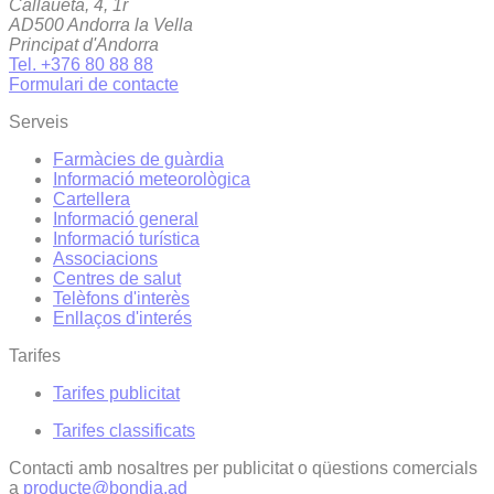
Callaueta, 4, 1r
AD500 Andorra la Vella
Principat d'Andorra
Tel. +376 80 88 88
Formulari de contacte
Serveis
Farmàcies de guàrdia
Informació meteorològica
Cartellera
Informació general
Informació turística
Associacions
Centres de salut
Telèfons d'interès
Enllaços d'interés
Tarifes
Tarifes publicitat
Tarifes classificats
Contacti amb nosaltres per publicitat o qüestions comercials
a
producte@bondia.ad