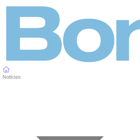
Panell de gestió de galetes
Notícies