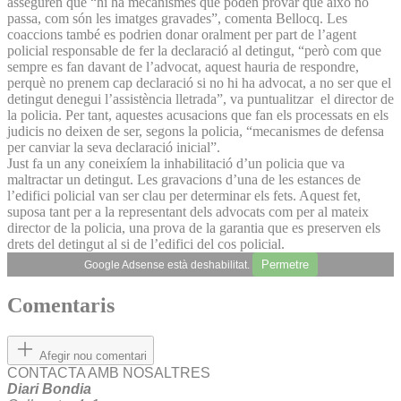
asseguren que “hi ha mecanismes que poden provar que això no
passa, com són les imatges gravades”, comenta Bellocq. Les
coaccions també es podrien donar oralment per part de l’agent
policial responsable de fer la declaració al detingut, “però com que
sempre es fan davant de l’advocat, aquest hauria de respondre,
perquè no prenem cap declaració si no hi ha advocat, a no ser que el
detingut denegui l’assistència lletrada”, va puntualitzar el director de
la policia. Per tant, aquestes acusacions que fan els processats en els
judicis no deixen de ser, segons la policia, “mecanismes de defensa
per canviar la seva declaració inicial”.
Just fa un any coneixíem la inhabilitació d’un policia que va
maltractar un detingut. Les gravacions d’una de les estances de
l’edifici policial van ser clau per determinar els fets. Aquest fet,
suposa tant per a la representant dels advocats com per al mateix
director de la policia, una prova de la garantia que es preserven els
drets del detingut al si de l’edifici del cos policial.
Permetre
Google Adsense està deshabilitat.
Comentaris
Afegir nou comentari
CONTACTA AMB NOSALTRES
Diari Bondia