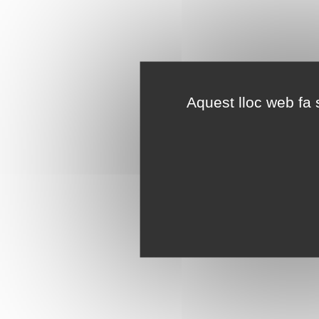
Aquest lloc web fa s