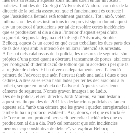
més dels arrestats, a aquesta zona només solen entrar advocats i
policies. Tant des del Col·legi d’Advocats d’Andorra com des de la
direcció de la policia asseguren que el funcionament és correcte i
que l’assistència lletrada està totalment garantida. Tot i això, volen
millorar-ho i les dues institucions tenen previst signar durant aquest
any un protocol d’actuacions per tal de resoldre certes incidències
que es produeixen al dia a dia a l’interior d’aquest espai d’alta
seguretat. Segons la degana del Col·legi d’Advocats, Sophie
Bellocq, aquest és un acord en què estan treballant les dues parts des
de fa dos anys amb la intenció de millorar l’atenció als arrestats.
A l’espai dels calabossos de la policia, les mesures de seguretat són
pròpies d’una presó quant a obertura i tancament de portes, així com
per l’obligació d’identificació de tothom qui hi accedeix i pel que fa
al registre de dades. Hi ha diversos departaments per a l’atenció
primera de l’advocat que atén l’arrestat (amb una taula i dues o tres
cadires). Altres sales estan habilitades per fer les declaracions a la
policia, sempre en presència de l’advocat. Aquestes sales tenen
càmeres de seguretat. Només graven imatges i no àudio.
Des de la policia, el seu director, Jordi Moreno, va manifestar a
aquest rotatiu que des del 2011 les declaracions policials es fan en
aquesta sala “amb una càmera que les grava i queden enregistrades i
també hi ha un protocol establert”. Ara, doncs, del que es tracta és
de “crear un nou protocol per escrit per evitar incidències que es
produeixen al dia a dia. Però cal remarcar que són incidències
menors i cap constitutiva de delicte”, va explicar Bellocq.