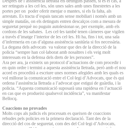
Després de l’assistència lletrada els detinguts passen, si és el cas, a
ser retinguts a les cel·les, són unes sales amb unes finestretes a les
portes per on poder oferir menjar o mantes, si els fa falta, als
arrestats. Es tracta d’espais tancats sense mobiliari i només amb un
simple matalàs, on els detinguts entren descalços com a mesura de
seguretat perquè no puguin autolesionar-se, per exemple, amb els
cordons de les sabates. Les cel·les també tenen càmeres que vigilen
a través d’imatge l’interior de les cel·les. Hi ha, fins i tot, una sala
d’infermeria en cas d’alguna assistència sanitària si fos necessària.
La degana dels advocats va valorar que des de la direcció de la
policia “sempre han col·laborat amb nosaltres i els veig molt
interessats en la defensa dels drets de les persones”.
Ara per ara, ja existeix un protocol d’actuacions de com procedir i
en quin ordre i termini a aquesta assistència lletrada, però amb el nou
acord es procedirà a escriure unes normes afegides amb les quals es
vol millorar la comunicació entre el Col·legi d’Advocats, que és qui
ordena l’assistència lletrada a l’advocat que estigui de guàrdia, i la
policia. “Aquesta comunicació suposarà una rapidesa en l’actuació
en cas que es produeixi qualsevol incidència”, va manifestar
Bellocq.
Coaccions no provades
Molts cops als judicis els processats es queixen de coaccions
rebudes pels policies en la primera declaració. Tant des de la
direcció del cos de seguretat, com des del Col·legi d’Advocats,