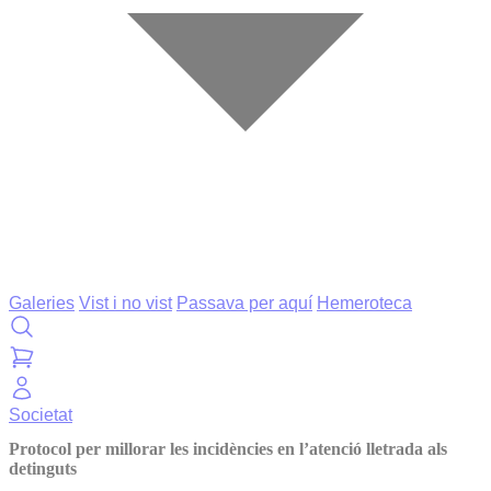
Galeries
Vist i no vist
Passava per aquí
Hemeroteca
Societat
Protocol per millorar les incidències en l’atenció lletrada als
detinguts