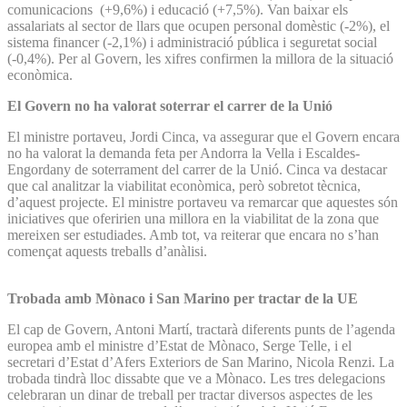
comunicacions (+9,6%) i educació (+7,5%). Van baixar els
assalariats al sector de llars que ocupen personal domèstic (-2%), el
sistema financer (-2,1%) i administració pública i seguretat social
(-0,4%). Per al Govern, les xifres confirmen la millora de la situació
econòmica.
El Govern no ha valorat soterrar el carrer de la Unió
El ministre portaveu, Jordi Cinca, va assegurar que el Govern encara
no ha valorat la demanda feta per Andorra la Vella i Escaldes-
Engordany de soterrament del carrer de la Unió. Cinca va destacar
que cal analitzar la viabilitat econòmica, però sobretot tècnica,
d’aquest projecte. El ministre portaveu va remarcar que aquestes són
iniciatives que oferirien una millora en la viabilitat de la zona que
mereixen ser estudiades. Amb tot, va reiterar que encara no s’han
començat aquests treballs d’anàlisi.
Trobada amb Mònaco i San Marino per tractar de la UE
El cap de Govern, Antoni Martí, tractarà diferents punts de l’agenda
europea amb el ministre d’Estat de Mònaco, Serge Telle, i el
secretari d’Estat d’Afers Exteriors de San Marino, Nicola Renzi. La
trobada tindrà lloc dissabte que ve a Mònaco. Les tres delegacions
celebraran un dinar de treball per tractar diversos aspectes de les