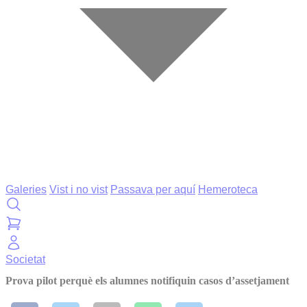
Galeries
Vist i no vist
Passava per aquí
Hemeroteca
Societat
Prova pilot perquè els alumnes notifiquin casos d’assetjament