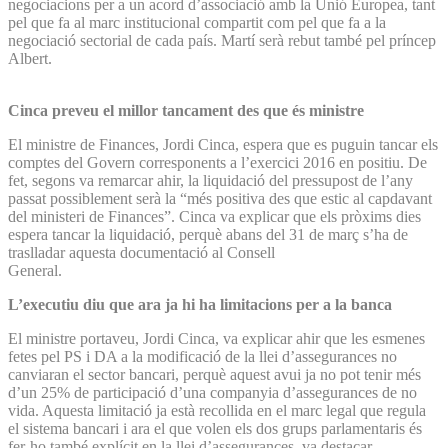
negociacions per a un acord d’associació amb la Unió Europea, tant
pel que fa al marc institucional compartit com pel que fa a la
negociació sectorial de cada país. Martí serà rebut també pel príncep
Albert.
Cinca preveu el millor tancament des que és ministre
El ministre de Finances, Jordi Cinca, espera que es puguin tancar els
comptes del Govern corresponents a l’exercici 2016 en positiu. De
fet, segons va remarcar ahir, la liquidació del pressupost de l’any
passat possiblement serà la “més positiva des que estic al capdavant
del ministeri de Finances”. Cinca va explicar que els pròxims dies
espera tancar la liquidació, perquè abans del 31 de març s’ha de
traslladar aquesta documentació al Consell
General.
L’executiu diu que ara ja hi ha limitacions per a la banca
El ministre portaveu, Jordi Cinca, va explicar ahir que les esmenes
fetes pel PS i DA a la modificació de la llei d’assegurances no
canviaran el sector bancari, perquè aquest avui ja no pot tenir més
d’un 25% de participació d’una companyia d’assegurances de no
vida. Aquesta limitació ja està recollida en el marc legal que regula
el sistema bancari i ara el que volen els dos grups parlamentaris és
fer-ho també explícit en la llei d’assegurances, va destacar.