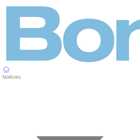
Panell de gestió de galetes
Notícies