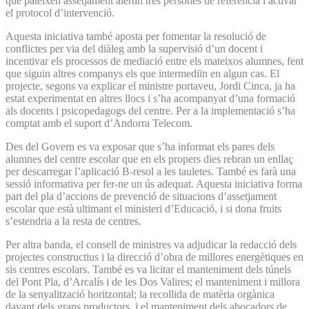
que pateixen assetjament alertin tres persones de referència i activar
el protocol d’intervenció.
Aquesta iniciativa també aposta per fomentar la resolució de
conflictes per via del diàleg amb la supervisió d’un docent i
incentivar els processos de mediació entre els mateixos alumnes, fent
que siguin altres companys els que intermediïn en algun cas. El
projecte, segons va explicar el ministre portaveu, Jordi Cinca, ja ha
estat experimentat en altres llocs i s’ha acompanyat d’una formació
als docents i psicopedagogs del centre. Per a la implementació s’ha
comptat amb el suport d’Andorra Telecom.
Des del Govern es va exposar que s’ha informat els pares dels
alumnes del centre escolar que en els propers dies rebran un enllaç
per descarregar l’aplicació B-resol a les tauletes. També es farà una
sessió informativa per fer-ne un ús adequat. Aquesta iniciativa forma
part del pla d’accions de prevenció de situacions d’assetjament
escolar que està ultimant el ministeri d’Educació, i si dona fruits
s’estendria a la resta de centres.
Per altra banda, el consell de ministres va adjudicar la redacció dels
projectes constructius i la direcció d’obra de millores energètiques en
sis centres escolars. També es va licitar el manteniment dels túnels
del Pont Pla, d’Arcalís i de les Dos Valires; el manteniment i millora
de la senyalització horitzontal; la recollida de matèria orgànica
davant dels grans productors, i el manteniment dels abocadors de