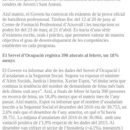
cendres de Juverri i Sant Antoni.
Així mateix, el Govern ha convocat els exàmens de la prova oficial
de batxillerat professional. Tindran lloc del 12 al 20 de juny al
Centre de Formació Professional d’Aixovall i les inscripcions es
poden fer del 23 de març al 21 d’abril. Es tracta d’una sèrie
d’exàmens escrits, orals i pràctics, que permeten valorar de manera
objectiva el grau de desenvolupament de les competències
establertes en cada programa.
El Servei d’Ocupació registra 390 aturats al febrer, un 18%
menys
El Govern va informar ahir de les dades del Servei d’Ocupació i
d’assalariats a la Seguretat Social. Segons va exposar el ministre
d’Afers Socials, Justícia i Interior, Xavier Espot, “el titular seria que
continua la tendència del nombre de demandants de feina més baix
dels últims vuit anys”. Així, a finals de febrer hi havia 390 persones
en recerca de feina, un 18,4% menys que el mateix mes de l’any
passat. Així mateix, Espot va informar que el nombre d’assalariats
inscrits a la Seguretat Social el desembre del 2016 era de 39.753, un
2,6% més que el desembre de l’any anterior, en què n’hi havia
38.751. La mitjana d’assalariats del 2016 és de 36.064, amb una
variació positiva de l’1,9% respecte de les dades del 2015. Al
desembre van créixer el sector de l’hostaleria (+4,1%), transports i