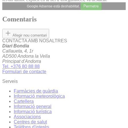
Permetre
Google Adsense està deshabilitat.
Comentaris
Afegir nou comentari
CONTACTA AMB NOSALTRES
Diari Bondia
Callaueta, 4, 1r
AD500 Andorra la Vella
Principat d'Andorra
Tel. +376 80 88 88
Formulari de contacte
Serveis
Farmàcies de guàrdia
Informació meteorològica
Cartellera
Informació general
Informació turística
Associacions
Centres de salut
Telèfons d'interès