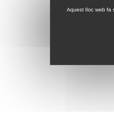
Aquest lloc web fa s