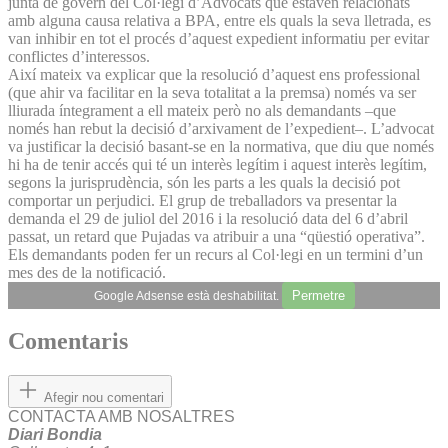
junta de govern del Col·legi d’Advocats que estaven relacionats
amb alguna causa relativa a BPA, entre els quals la seva lletrada, es
van inhibir en tot el procés d’aquest expedient informatiu per evitar
conflictes d’interessos.
Així mateix va explicar que la resolució d’aquest ens professional
(que ahir va facilitar en la seva totalitat a la premsa) només va ser
lliurada íntegrament a ell mateix però no als demandants –que
només han rebut la decisió d’arxivament de l’expedient–. L’advocat
va justificar la decisió basant-se en la normativa, que diu que només
hi ha de tenir accés qui té un interès legítim i aquest interès legítim,
segons la jurisprudència, són les parts a les quals la decisió pot
comportar un perjudici. El grup de treballadors va presentar la
demanda el 29 de juliol del 2016 i la resolució data del 6 d’abril
passat, un retard que Pujadas va atribuir a una “qüestió operativa”.
Els demandants poden fer un recurs al Col·legi en un termini d’un
mes des de la notificació.
Permetre
Google Adsense està deshabilitat.
Comentaris
Afegir nou comentari
CONTACTA AMB NOSALTRES
Diari Bondia