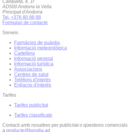
Callaueta, 4, 1r
AD500 Andorra la Vella
Principat d'Andorra
Tel. +376 80 88 88
Formulari de contacte
Serveis
Farmàcies de guàrdia
Informació meteorològica
Cartellera
Informació general
Informació turística
Associacions
Centres de salut
Telèfons d'interès
Enllaços d'interés
Tarifes
Tarifes publicitat
Tarifes classificats
Contacti amb nosaltres per publicitat o qüestions comercials
a
producte@bondia.ad