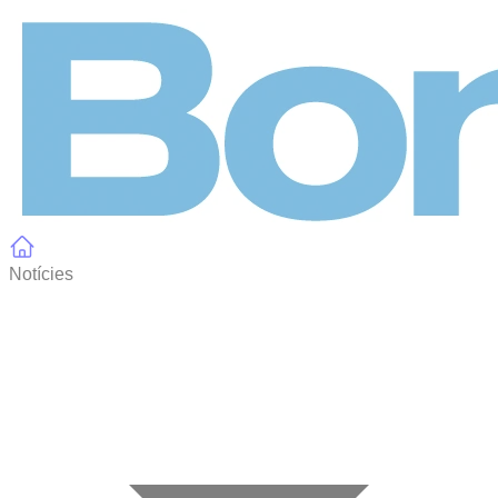
Panell de gestió de galetes
Notícies