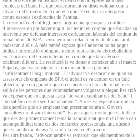
entre la tasca que va realitzar el lletrat com a representant dels
empleats del banc i la que posteriorment va desenvolupar com a
advocat del Govern en la querella que l’executiu va interposar
contra exsocis i exdirectius de l’entitat.
La resolució del col·legi, però, argumenta que aquest conflicte
d’interessos no pot haver tingut lloc tenint en compte que Pujadas va
intervenir per defensar interessos estrictament laborals del conjunt de
treballadors de BPA, sense tenir una relació individualitzada amb
cadascun d’ells. A més també exposa que l’advocat no ha pogut
utilitzar informació obtinguda mentre representava els treballadors
en l’encàrrec del Govern, tenint en compte que la matèria és
totalment diferent. La resolució la va donar a conèixer ahir el mateix
Pujadas, que va considerar el document de set pàgines
“suficientment llarg i motivat”. L’advocat va destacar que quan va
assessorar els empleats de BPA el treball es va centrar en un únic
objectiu, que era garantir que no es perdessin llocs de treball més
enllà de les persones que voluntàriament volguessin plegar. Per això
va exposar que en aquesta tasca “no vam examinar res del banc” i
“no sabíem res del seu funcionament”. A més va especificar que en
les querelles que els empleats van presentar contra el Govern
“nosaltres no hi vam intervenir”. És per aquest motiu que va indicar
que des del primer moment tenia la tranquil·litat que no hi havia cap
incompatibilitat entre els dos encàrrecs professionals, una qüestió
que va analitzar abans d’assumir la feina del Govern.
Per altra banda, l’advocat també va remarcar que els membres de la