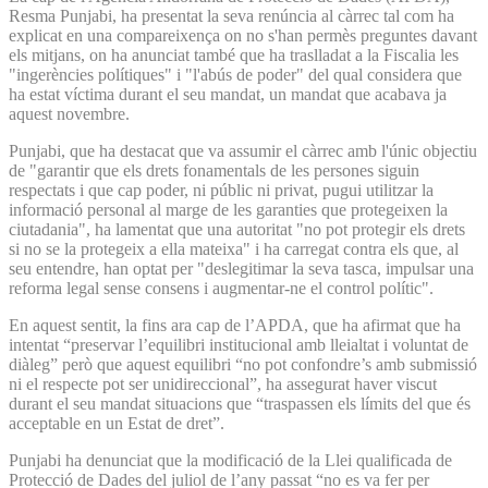
Resma Punjabi, ha presentat la seva renúncia al càrrec tal com ha
explicat en una compareixença on no s'han permès preguntes davant
els mitjans, on ha anunciat també que ha traslladat a la Fiscalia les
"ingerències polítiques" i "l'abús de poder" del qual considera que
ha estat víctima durant el seu mandat, un mandat que acabava ja
aquest novembre.
Punjabi, que ha destacat que va assumir el càrrec amb l'únic objectiu
de "garantir que els drets fonamentals de les persones siguin
respectats i que cap poder, ni públic ni privat, pugui utilitzar la
informació personal al marge de les garanties que protegeixen la
ciutadania", ha lamentat que una autoritat "no pot protegir els drets
si no se la protegeix a ella mateixa" i ha carregat contra els que, al
seu entendre, han optat per "deslegitimar la seva tasca, impulsar una
reforma legal sense consens i augmentar-ne el control polític".
En aquest sentit, la fins ara cap de l’APDA, que ha afirmat que ha
intentat “preservar l’equilibri institucional amb lleialtat i voluntat de
diàleg” però que aquest equilibri “no pot confondre’s amb submissió
ni el respecte pot ser unidireccional”, ha assegurat haver viscut
durant el seu mandat situacions que “traspassen els límits del que és
acceptable en un Estat de dret”.
Punjabi ha denunciat que la modificació de la Llei qualificada de
Protecció de Dades del juliol de l’any passat “no es va fer per