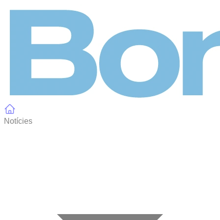
Panell de gestió de galetes
Notícies