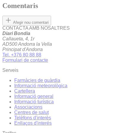
Comentaris
Afegir nou comentari
CONTACTA AMB NOSALTRES
Diari Bondia
Callaueta, 4, 1r
AD500 Andorra la Vella
Principat d'Andorra
Tel. +376 80 88 88
Formulari de contacte
Serveis
Farmàcies de guàrdia
Informació meteorològica
Cartellera
Informació general
Informació turística
Associacions
Centres de salut
Telèfons d'interès
Enllaços d'interés