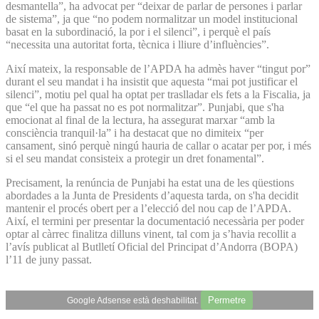
desmantella”, ha advocat per “deixar de parlar de persones i parlar
de sistema”, ja que “no podem normalitzar un model institucional
basat en la subordinació, la por i el silenci”, i perquè el país
“necessita una autoritat forta, tècnica i lliure d’influències”.
Així mateix, la responsable de l’APDA ha admès haver “tingut por”
durant el seu mandat i ha insistit que aquesta “mai pot justificar el
silenci”, motiu pel qual ha optat per traslladar els fets a la Fiscalia, ja
que “el que ha passat no es pot normalitzar”. Punjabi, que s'ha
emocionat al final de la lectura, ha assegurat marxar “amb la
consciència tranquil·la” i ha destacat que no dimiteix “per
cansament, sinó perquè ningú hauria de callar o acatar per por, i més
si el seu mandat consisteix a protegir un dret fonamental”.
Precisament, la renúncia de Punjabi ha estat una de les qüestions
abordades a la Junta de Presidents d’aquesta tarda, on s'ha decidit
mantenir el procés obert per a l’elecció del nou cap de l’APDA.
Així, el termini per presentar la documentació necessària per poder
optar al càrrec finalitza dilluns vinent, tal com ja s’havia recollit a
l’avís publicat al Butlletí Oficial del Principat d’Andorra (BOPA)
l’11 de juny passat.
Permetre
Google Adsense està deshabilitat.