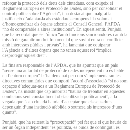
reforçar la protecció dels drets dels ciutadans, com exigeix el
Reglament Europeu de Protecció de Dades, sinó per consolidar el
control polític sobre l’Agència”, i ha destacat que malgrat la
justificació d’adaptar-la als estàndards europeus i la voluntat
d’homogeneïtzar els òrgans adscrits al Consell General, l’APDA
“no és comparable a altres institucions”. En aquest sentit, Punjabi,
que ha recordat que és l’única “amb funcions sancionadores i amb la
missió de garantir un dret fonamental que sovint entra en conflicte
amb interessos públics i privats”, ha lamentat que equiparar
l’Agència a d’altres òrgans que no tenen aquest rol “implica
desprotegir aquest dret”.
La fins ara responsable de l’APDA, que ha apuntat que un país
“sense una autoritat de protecció de dades independent no és fiable
en l’entorn europeu” i s'ha demanat per com s’implementaran les
directives comunitàries que comporti l’acord d’associació “si no som
capaços d’adequar-nos a un Reglament Europeu de Protecció de
Dades”, ha insistit que cap autoritat “hauria de treballar en aquestes
condicions sent constantment obstaculitzada políticament”, a la
vegada que “cap ciutadà hauria d’acceptar que els seus drets
depenguin d’una institució afeblida o sotmesa als interessos d’uns
quants”.
Punjabi, que ha reiterat la “preocupació” pel fet que el que hauria de
ser un òrgan independent “es polititza, es buida de contingut i es