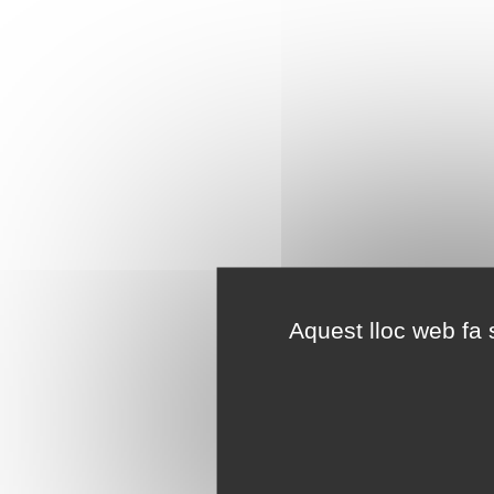
Aquest lloc web fa s