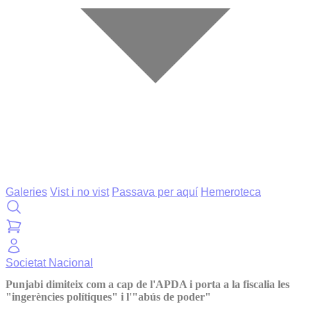
Galeries
Vist i no vist
Passava per aquí
Hemeroteca
Societat
Nacional
Punjabi dimiteix com a cap de l'APDA i porta a la fiscalia les
"ingerències polítiques" i l'"abús de poder"