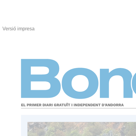
Versió impresa