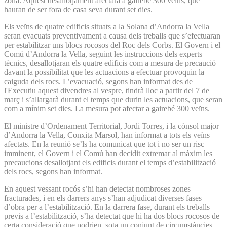
zona. Aquest desallotjament afectarà a gairebé 300 veïns, que
hauran de ser fora de casa seva durant set dies.
Els veïns de quatre edificis situats a la Solana d’Andorra la Vella
seran evacuats preventivament a causa dels treballs que s’efectuaran
per estabilitzar uns blocs rocosos del Roc dels Corbs. El Govern i el
Comú d’Andorra la Vella, seguint les instruccions dels experts
tècnics, desallotjaran els quatre edificis com a mesura de precaució
davant la possibilitat que les actuacions a efectuar provoquin la
caiguda dels rocs. L’evacuació, segons han informat des de
l'Executiu aquest divendres al vespre, tindrà lloc a partir del 7 de
març i s’allargarà durant el temps que durin les actuacions, que seran
com a mínim set dies. La mesura pot afectar a gairebé 300 veïns.
El ministre d’Ordenament Territorial, Jordi Torres, i la cònsol major
d’Andorra la Vella, Conxita Marsol, han informat a tots els veïns
afectats. En la reunió se’ls ha comunicat que tot i no ser un risc
imminent, el Govern i el Comú han decidit extremar al màxim les
precaucions desallotjant els edificis durant el temps d’estabilització
dels rocs, segons han informat.
En aquest vessant rocós s’hi han detectat nombroses zones
fracturades, i en els darrers anys s’han adjudicat diverses fases
d’obra per a l’estabilització. En la darrera fase, durant els treballs
previs a l’estabilització, s’ha detectat que hi ha dos blocs rocosos de
certa consideració que podrien, sota un conjunt de circumstàncies