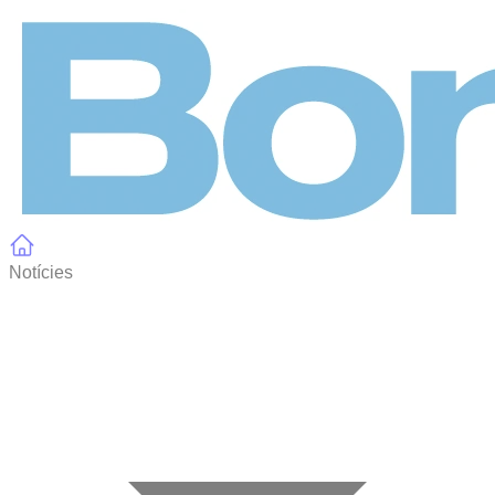
Panell de gestió de galetes
Notícies