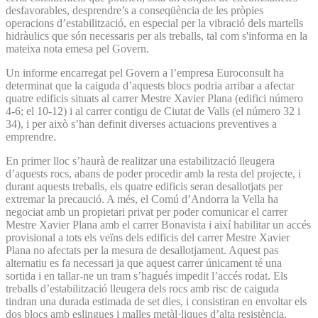
desfavorables, desprendre’s a conseqüència de les pròpies
operacions d’estabilització, en especial per la vibració dels martells
hidràulics que són necessaris per als treballs, tal com s'informa en la
mateixa nota emesa pel Govern.
Un informe encarregat pel Govern a l’empresa Euroconsult ha
determinat que la caiguda d’aquests blocs podria arribar a afectar
quatre edificis situats al carrer Mestre Xavier Plana (edifici número
4-6; el 10-12) i al carrer contigu de Ciutat de Valls (el número 32 i
34), i per això s’han definit diverses actuacions preventives a
emprendre.
En primer lloc s’haurà de realitzar una estabilització lleugera
d’aquests rocs, abans de poder procedir amb la resta del projecte, i
durant aquests treballs, els quatre edificis seran desallotjats per
extremar la precaució. A més, el Comú d’Andorra la Vella ha
negociat amb un propietari privat per poder comunicar el carrer
Mestre Xavier Plana amb el carrer Bonavista i així habilitar un accés
provisional a tots els veïns dels edificis del carrer Mestre Xavier
Plana no afectats per la mesura de desallotjament. Aquest pas
alternatiu es fa necessari ja que aquest carrer únicament té una
sortida i en tallar-ne un tram s’hagués impedit l’accés rodat. Els
treballs d’estabilització lleugera dels rocs amb risc de caiguda
tindran una durada estimada de set dies, i consistiran en envoltar els
dos blocs amb eslingues i malles metàl·liques d’alta resistència,