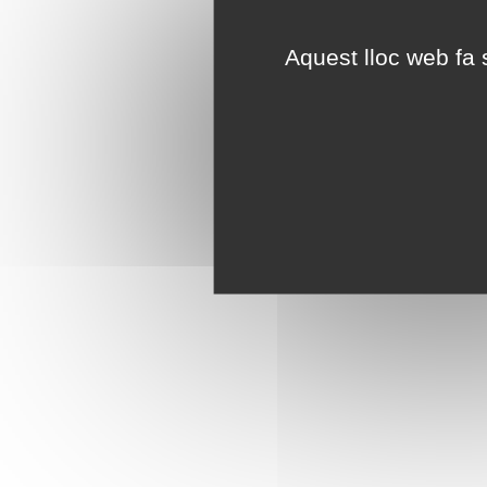
Aquest lloc web fa s