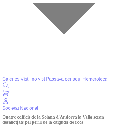
Galeries
Vist i no vist
Passava per aquí
Hemeroteca
Societat
Nacional
Quatre edificis de la Solana d'Andorra la Vella seran
desallotjats pel perill de la caiguda de rocs