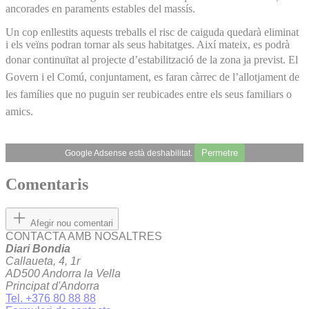
ancorades en paraments estables del massís.
Un cop enllestits aquests treballs el risc de caiguda quedarà eliminat
i els veïns podran tornar als seus habitatges. Així mateix, es podrà
donar continuïtat al projecte d’estabilització de la zona ja previst.
El
Govern i el Comú, conjuntament, es faran càrrec de l’allotjament de
les famílies que no puguin ser reubicades entre els seus familiars o
amics.
Permetre
Google Adsense està deshabilitat.
Comentaris
Afegir nou comentari
CONTACTA AMB NOSALTRES
Diari Bondia
Callaueta, 4, 1r
AD500 Andorra la Vella
Principat d'Andorra
Tel. +376 80 88 88