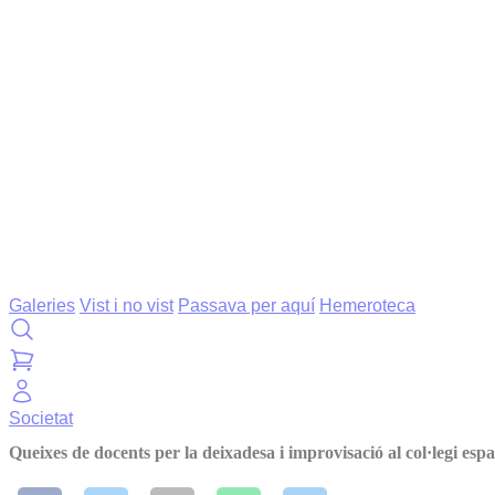
Galeries
Vist i no vist
Passava per aquí
Hemeroteca
Societat
Queixes de docents per la deixadesa i improvisació al col·legi esp