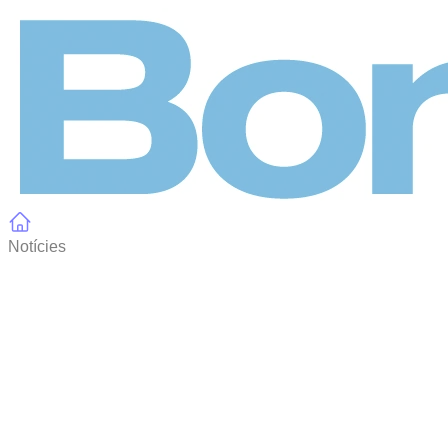
Panell de gestió de galetes
Notícies