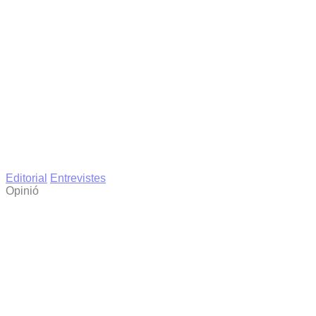
Editorial
Entrevistes
Opinió