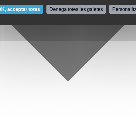
K, acceptar totes
Denega totes les galetes
Personalit