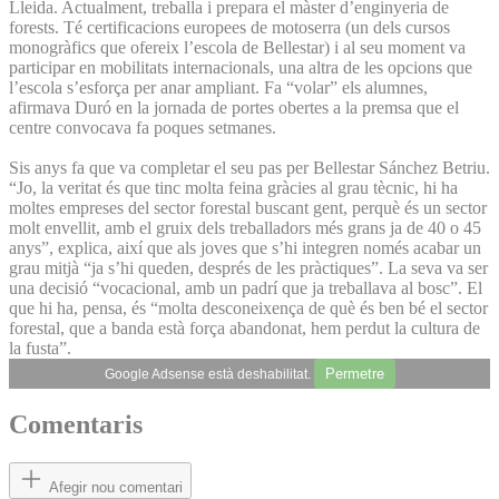
Lleida. Actualment, treballa i prepara el màster d’enginyeria de
forests. Té certificacions europees de motoserra (un dels cursos
monogràfics que ofereix l’escola de Bellestar) i al seu moment va
participar en mobilitats internacionals, una altra de les opcions que
l’escola s’esforça per anar ampliant. Fa “volar” els alumnes,
afirmava Duró en la jornada de portes obertes a la premsa que el
centre convocava fa poques setmanes.
Sis anys fa que va completar el seu pas per Bellestar Sánchez Betriu.
“Jo, la veritat és que tinc molta feina gràcies al grau tècnic, hi ha
moltes empreses del sector forestal buscant gent, perquè és un sector
molt envellit, amb el gruix dels treballadors més grans ja de 40 o 45
anys”, explica, així que als joves que s’hi integren només acabar un
grau mitjà “ja s’hi queden, després de les pràctiques”. La seva va ser
una decisió “vocacional, amb un padrí que ja treballava al bosc”. El
que hi ha, pensa, és “molta desconeixença de què és ben bé el sector
forestal, que a banda està força abandonat, hem perdut la cultura de
la fusta”.
Permetre
Google Adsense està deshabilitat.
Comentaris
Afegir nou comentari