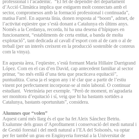
professional i l’acadèmic. “El fet de dependre del departament
d’Acció Climàtica implica que estiguem molt connectats amb el
sector, compromesos amb la formació professional i continuada”,
matisa Farré. En aquesta línia, donen resposta al “boom”, admet, de
l’activitat eqüestre que s’està donant a Catalunya els últims anys.
Només a la Cerdanya, recorda, hi ha una desena d’hípiques en
funcionament, “establiments de certa entitat, a banda de molta
explotació”, tant dedicada al cavall d’esport com al de carn o al de
treball (per un interès creixent en la producció sostenible de conreus
com la vinya).
En aquesta àrea, l’eqüestre, s’està formant Maria Hillaire Darrigrand
López. Com en el cas d’en David, cap antecedent familiar al sector
primar, “no més enllà d’una tieta que practicava equitació”,
puntualitza. Cursa ja el segon any i té clar que a partir de l’estiu
vinent pot perfectament incorporar-se al món laboral. O continuar
estudiant. Veterinària per exemple. “Però de moment, m’agradaria
ser monitora d’equitació i sí, veig que hi ha bastants sortides a
Catalunya, bastants oportunitats”, considera.
Alumnes que “volen”
Aquest camí més llarg és el que ha fet Aleix Sánchez Betriu.
Exalumne dels graus d’Aprofitament i conservació del medi natural i
de Gestió forestal i del medi natural a l’EA del Solsonès, va optar
per fer també un grau en Enginyeria forestal a la Universitat de