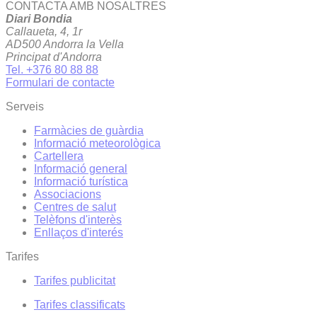
CONTACTA AMB NOSALTRES
Diari Bondia
Callaueta, 4, 1r
AD500 Andorra la Vella
Principat d'Andorra
Tel. +376 80 88 88
Formulari de contacte
Serveis
Farmàcies de guàrdia
Informació meteorològica
Cartellera
Informació general
Informació turística
Associacions
Centres de salut
Telèfons d'interès
Enllaços d'interés
Tarifes
Tarifes publicitat
Tarifes classificats