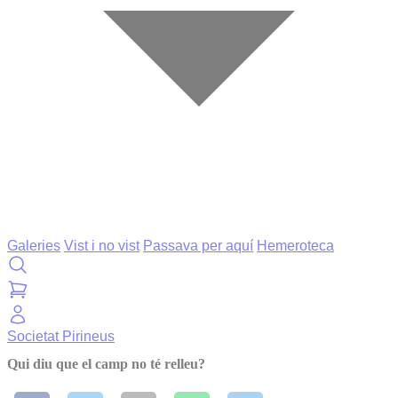
Galeries
Vist i no vist
Passava per aquí
Hemeroteca
Societat
Pirineus
Qui diu que el camp no té relleu?