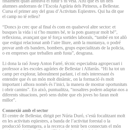
finalment quan albirava el futur s’hi veia. Així que és un dels
alumnes andorrans de l’Escola Agrària dels Pirineus, a Bellestar.
Cursa el primer any del grau d’Activitats Eqüestres. Qui ha dit que
el camp no té relleu?
“Doncs jo crec que al final és com en qualsevol altre sector: et
busques la vida i si t’ho muntes bé, te la pots guanyar molt bé”,
reflexiona, avançant que té força sortides laborals, “també en tot allò
que estigui relacionat amb l’aire lliure, amb la muntanya, o podré
provar amb els banders, bombers, grups especialitzats de la policia,
o en empreses que treballen amb fusta”, desgrana.
Li dona la raó Josep Anton Farré, tècnic especialista agropecuari i
professor a les escoles agràries de Bellestar i Alfarràs. “Hi ha tot un
camp per explorar, laboralment parlant, i el més interessant és
entendre que és un món molt dinàmic, on la formació és molt
important i alhora només és l’inici, la manera de mostrar oportunitats
i obrir camins”. En això, puntualitza, “nosaltres podem adaptar-nos a
diferents situacions, però sens dubte que els joves ho faran molt
millor”.
Connexió amb el sector
El centre de Bellestar, dirigit per Núria Duró, s’està focalitzant molt
en les activitats eqüestres, a banda de l’activitat forestal o la
producció formatgera, a la recerca de tenir ben connectats el món