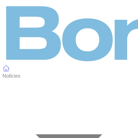
Panell de gestió de galetes
Notícies