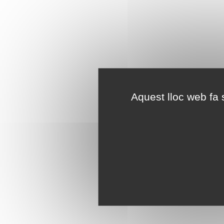
Aquest lloc web fa s