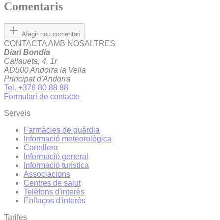
Comentaris
Afegir nou comentari
CONTACTA AMB NOSALTRES
Diari Bondia
Callaueta, 4, 1r
AD500 Andorra la Vella
Principat d'Andorra
Tel. +376 80 88 88
Formulari de contacte
Serveis
Farmàcies de guàrdia
Informació meteorològica
Cartellera
Informació general
Informació turística
Associacions
Centres de salut
Telèfons d'interès
Enllaços d'interés
Tarifes