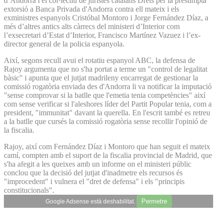
d’Andorra i el col·lectiu de juristes catalans Drets per la presumpta
extorsió a Banca Privada d'Andorra contra ell mateix i els
exministres espanyols Cristóbal Montoro i Jorge Fernández Díaz, a
més d’altres antics alts càrrecs del ministeri d’Interior com
l’exsecretari d’Estat d’Interior, Francisco Martínez Vazuez i l’ex-
director general de la policia espanyola.
Així, segons recull avui el rotatiu espanyol ABC, la defensa de
Rajoy argumenta que no s'ha portat a terme un "control de legalitat
bàsic" i apunta que el jutjat madrileny encarregat de gestionar la
comissió rogatòria enviada des d'Andorra li va notificar la imputació
"sense comprovar si la batlle que l'emetia tenia competències" així
com sense verificar si l'aleshores líder del Partit Popular tenia, com a
president, "immunitat" davant la querella. En l'escrit també es retreu
a la batlle que cursés la comissió rogatòria sense recollir l'opinió de
la fiscalia.
Rajoy, així com Fernández Díaz i Montoro que han seguit el mateix
camí, compten amb el suport de la fiscalia provincial de Madrid, que
s'ha afegit a les queixes amb un informe on el ministeri públic
conclou que la decisió del jutjat d'inadmetre els recursos és
"improcedent" i vulnera el "dret de defensa" i els "principis
constitucionals".
Permetre
Google Adsense està deshabilitat.