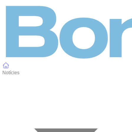
Panell de gestió de galetes
Notícies