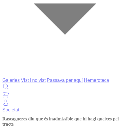
Galeries
Vist i no vist
Passava per aquí
Hemeroteca
Societat
Rascagneres diu que és inadmissible que hi hagi queixes pel
tracte