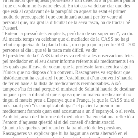
va remarcar que aquests problemes s’han detectat a la primera planta
i que el volum no és gaire elevat. En tot cas va deixar clar que des
que està al capdavant de la parapública aquest ha estat el primer
motiu de preocupació i que continuarà actuant per fer veure al
personal que, malgrat la dificultat de la seva tasca, ha de tractar bé
l’usuari.
“Entenc la pressió dels empleats, però han de ser supermen”, va dir.
Al mateix temps va celebrar que el mediador de la CASS no hagi
rebut cap queixa de la planta baixa, un equip que rep entre 500 i 700
persones al dia i que té la tasca més difícil, va dir.
El president de la CASS també es va referir a les observacions fetes
pel mediador en el seu darrer informe referents als medicaments i en
les quals qualificava de xocant que la professió farmacèutica sigui
l’única que no disposa d’un conveni. Rascagneres va explicar que
històricament ha estat així i que l’establiment d’un conveni s’hauria
de fer en base a la llista de medicaments reemborsables. Això
tampoc s’ha fet mai perquè el ministeri de Salut hi hauria de destinar
mitjans i per la dificultat que suposa que un mateix medicament no
tingui el mateix preu a Espanya que a França, ja que la CASS tria el
més barat però “és complicat obligar” el pacient a prendre un
medicament francès quan està acostumat a un d’espanyol, o al revés.
Amb tot, arran de l’informe del mediador s’ha encetat una reflexió a
l’entorn d’aquesta qüestió al si del consell d’administració.
Quant a les queixes pel retard en la tramitació de les pensions,
Rascagneres va explicar que hi ha hagut una certa alteració en el