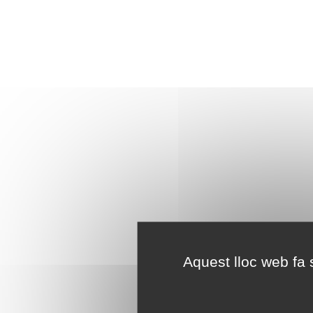
Aquest lloc web fa s