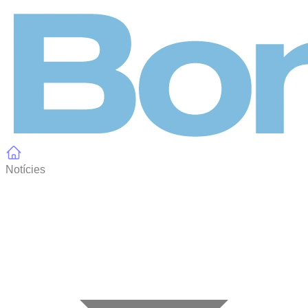
Panell de gestió de galetes
Notícies