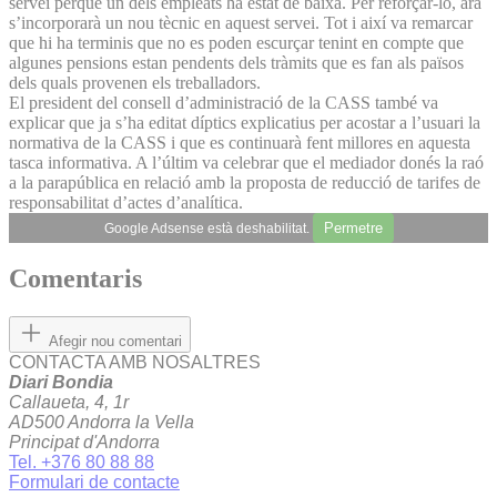
servei perquè un dels empleats ha estat de baixa. Per reforçar-lo, ara
s’incorporarà un nou tècnic en aquest servei. Tot i així va remarcar
que hi ha terminis que no es poden escurçar tenint en compte que
algunes pensions estan pendents dels tràmits que es fan als països
dels quals provenen els treballadors.
El president del consell d’administració de la CASS també va
explicar que ja s’ha editat díptics explicatius per acostar a l’usuari la
normativa de la CASS i que es continuarà fent millores en aquesta
tasca informativa. A l’últim va celebrar que el mediador donés la raó
a la parapública en relació amb la proposta de reducció de tarifes de
responsabilitat d’actes d’analítica.
Permetre
Google Adsense està deshabilitat.
Comentaris
Afegir nou comentari
CONTACTA AMB NOSALTRES
Diari Bondia
Callaueta, 4, 1r
AD500 Andorra la Vella
Principat d'Andorra
Tel. +376 80 88 88
Formulari de contacte