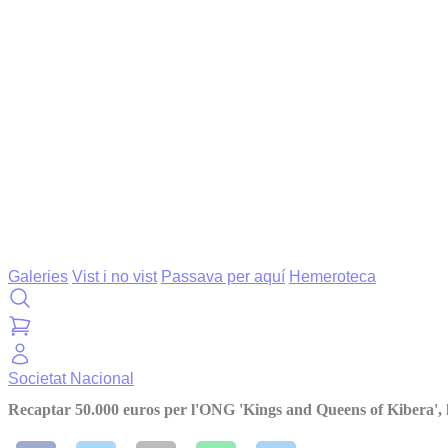
Galeries
Vist i no vist
Passava per aquí
Hemeroteca
Societat
Nacional
Recaptar 50.000 euros per l'ONG 'Kings and Queens of Kibera', 