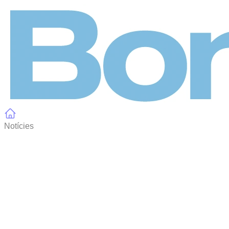
Panell de gestió de galetes
Notícies