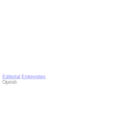
Editorial
Entrevistes
Opinió