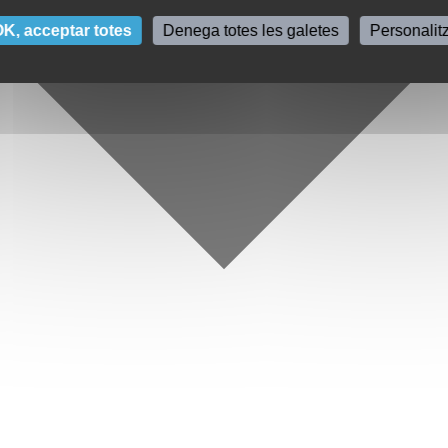
K, acceptar totes
Denega totes les galetes
Personalit