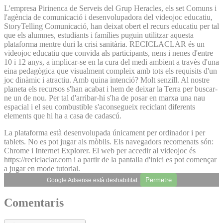
L'empresa Pirinenca de Serveis del Grup Heracles, els set Comuns i
l'agència de comunicació i desenvolupadora del videojoc educatiu,
StoryTelling Comunicació, han deixat obert el recurs educatiu per tal
que els alumnes, estudiants i famílies puguin utilitzar aquesta
plataforma mentre duri la crisi sanitària. RECICLACLAR és un
videojoc educatiu que convida als participants, nens i nenes d'entre
10 i 12 anys, a implicar-se en la cura del medi ambient a travès d'una
eina pedagògica que visualment compleix amb tots els requisits d'un
joc dinàmic i atractiu. Amb quina intenció? Molt senzill. Al nostre
planeta els recursos s'han acabat i hem de deixar la Terra per buscar-
ne un de nou. Per tal d'arribar-hi s'ha de posar en marxa una nau
espacial i el seu combustible s'aconsegueix reciclant diferents
elements que hi ha a casa de cadascú.
La plataforma està desenvolupada únicament per ordinador i per
tablets. No es pot jugar als mòbils. Els navegadors recomenats són:
Chrome i Internet Explorer. El web per accedir al videojoc és
https://reciclaclar.com i a partir de la pantalla d'inici es pot començar
a jugar en mode tutorial.
Permetre
Google Adsense està deshabilitat.
Comentaris