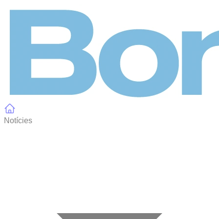
Panell de gestió de galetes
Notícies