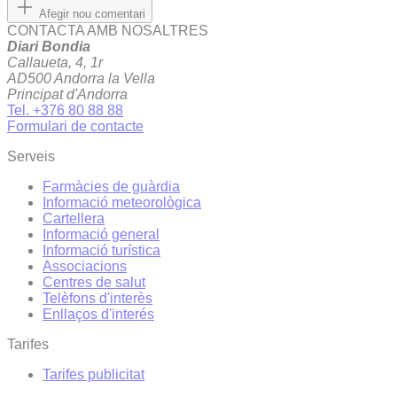
Afegir nou comentari
CONTACTA AMB NOSALTRES
Diari Bondia
Callaueta, 4, 1r
AD500 Andorra la Vella
Principat d'Andorra
Tel. +376 80 88 88
Formulari de contacte
Serveis
Farmàcies de guàrdia
Informació meteorològica
Cartellera
Informació general
Informació turística
Associacions
Centres de salut
Telèfons d'interès
Enllaços d'interés
Tarifes
Tarifes publicitat