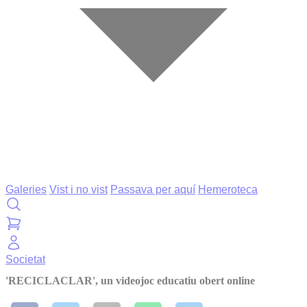
Galeries
Vist i no vist
Passava per aquí
Hemeroteca
Societat
'RECICLACLAR', un videojoc educatiu obert online