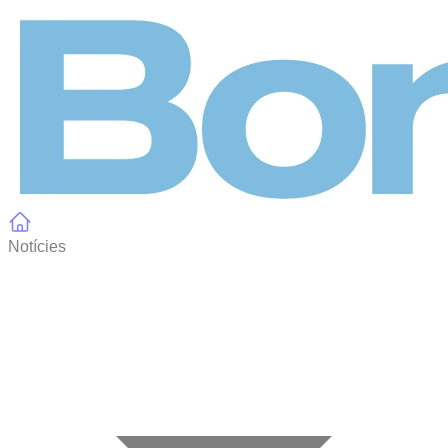
Panell de gestió de galetes
Notícies