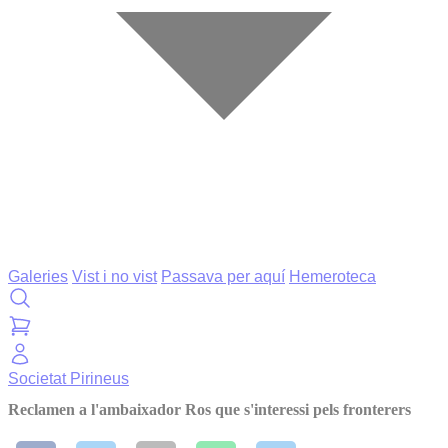
Galeries
Vist i no vist
Passava per aquí
Hemeroteca
Societat
Pirineus
Reclamen a l'ambaixador Ros que s'interessi pels fronterers