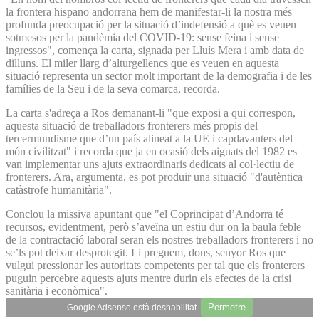
la frontera hispano andorrana hem de manifestar-li la nostra més
profunda preocupació per la situació d’indefensió a què es veuen
sotmesos per la pandèmia del COVID-19: sense feina i sense
ingressos", comença la carta, signada per Lluís Mera i amb data de
dilluns. El miler llarg d’alturgellencs que es veuen en aquesta
situació representa un sector molt important de la demografia i de les
famílies de la Seu i de la seva comarca, recorda.
La carta s'adreça a Ros demanant-li "que exposi a qui correspon,
aquesta situació de treballadors fronterers més propis del
tercermundisme que d’un país alineat a la UE i capdavanters del
món civilitzat" i recorda que ja en ocasió dels aiguats del 1982 es
van implementar uns ajuts extraordinaris dedicats al col·lectiu de
fronterers. Ara, argumenta, es pot produir una situació "d'autèntica
catàstrofe humanitària".
Conclou la missiva apuntant que "el Coprincipat d’Andorra té
recursos, evidentment, però s’aveïna un estiu dur on la baula feble
de la contractació laboral seran els nostres treballadors fronterers i no
se’ls pot deixar desprotegit. Li preguem, dons, senyor Ros que
vulgui pressionar les autoritats competents per tal que els fronterers
puguin percebre aquests ajuts mentre durin els efectes de la crisi
sanitària i econòmica".
Permetre
Google Adsense està deshabilitat.