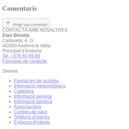
Comentaris
Afegir nou comentari
CONTACTA AMB NOSALTRES
Diari Bondia
Callaueta, 4, 1r
AD500 Andorra la Vella
Principat d'Andorra
Tel. +376 80 88 88
Formulari de contacte
Serveis
Farmàcies de guàrdia
Informació meteorològica
Cartellera
Informació general
Informació turística
Associacions
Centres de salut
Telèfons d'interès
Enllaços d'interés