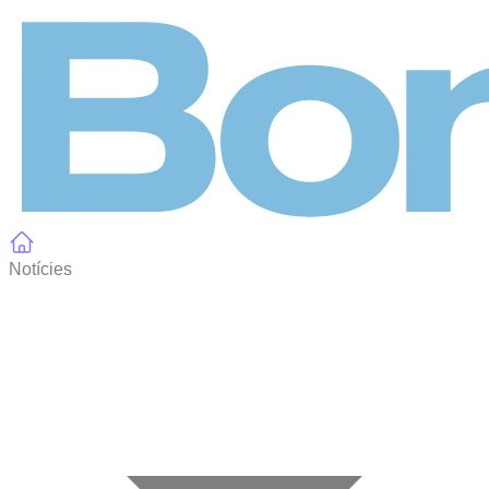
Panell de gestió de galetes
Notícies