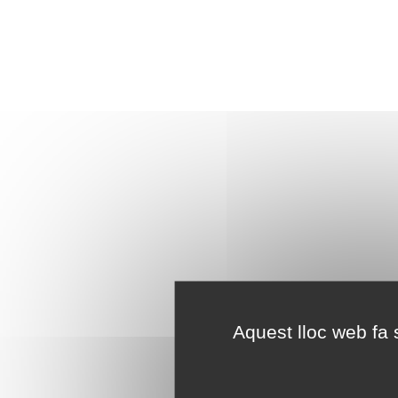
Aquest lloc web fa s