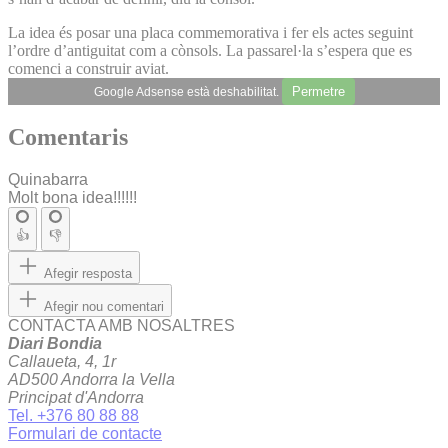
La idea és posar una placa commemorativa i fer els actes seguint
l’ordre d’antiguitat com a cònsols. La passarel·la s’espera que es
comenci a construir aviat.
Permetre
Google Adsense està deshabilitat.
Comentaris
Quinabarra
Molt bona idea!!!!!!
👍
👎
Afegir resposta
Afegir nou comentari
CONTACTA AMB NOSALTRES
Diari Bondia
Callaueta, 4, 1r
AD500 Andorra la Vella
Principat d'Andorra
Tel. +376 80 88 88
Formulari de contacte