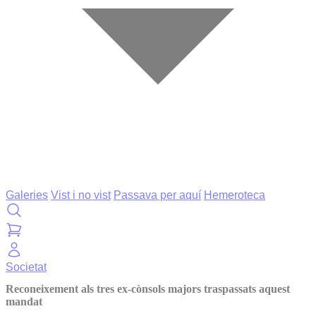
Galeries
Vist i no vist
Passava per aquí
Hemeroteca
Societat
Reconeixement als tres ex-cònsols majors traspassats aquest
mandat