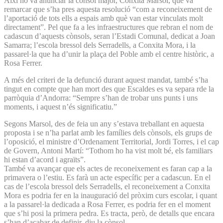
Així ho va anunciar la cònsol major, Conxita Marsol, que va
remarcar que s’ha pres aquesta resolució “com a reconeixement de
l’aportació de tots ells a espais amb què van estar vinculats molt
directament”. Pel que fa a les infraestructures que rebran el nom de
cadascun d’aquests cònsols, seran l’Estadi Comunal, dedicat a Joan
Samarra; l’escola bressol dels Serradells, a Conxita Mora, i la
passarel·la que ha d’unir la plaça del Poble amb el centre històric, a
Rosa Ferrer.
A més del criteri de la defunció durant aquest mandat, també s’ha
tingut en compte que han mort des que Escaldes es va separa rde la
parròquia d’Andorra: “Sempre s’han de trobar uns punts i uns
moments, i aquest n’és significatiu.”
Segons Marsol, des de feia un any s’estava treballant en aquesta
proposta i se n’ha parlat amb les famílies dels cònsols, els grups de
l’oposició, el ministre d’Ordenament Territorial, Jordi Torres, i el cap
de Govern, Antoni Martí: “Tothom ho ha vist molt bé, els familiars
hi estan d’acord i agraïts”.
També va avançar que els actes de reconeixement es faran cap a la
primavera o l’estiu. Es farà un acte específic per a cadascun. En el
cas de l’escola bressol dels Serradells, el reconeixement a Conxita
Mora es podria fer en la inauguració del pròxim curs escolar, i quant
a la passarel·la dedicada a Rosa Ferrer, es podria fer en el moment
que s’hi posi la primera pedra. Es tracta, però, de detalls que encara
s’han d’acabar de definir, diu la cònsol.