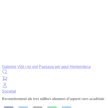
Galeries
Vist i no vist
Passava per aquí
Hemeroteca
Societat
Reconeixement als tres millors alumnes d’aquest curs acadèmic