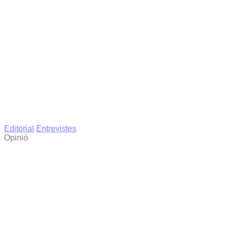
Editorial
Entrevistes
Opinió