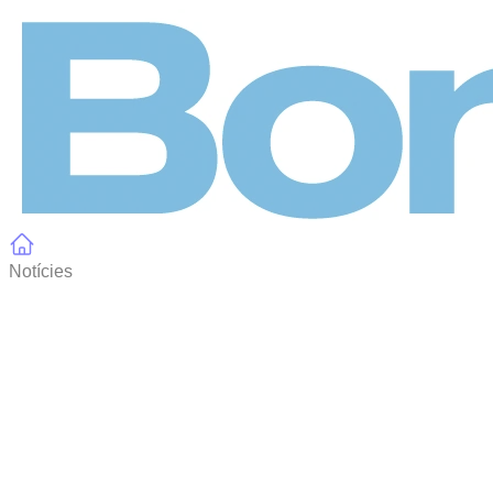
Panell de gestió de galetes
Notícies