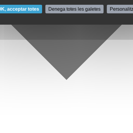
K, acceptar totes
Denega totes les galetes
Personalit