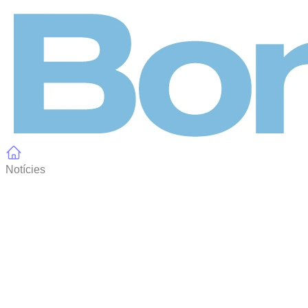
Panell de gestió de galetes
Notícies