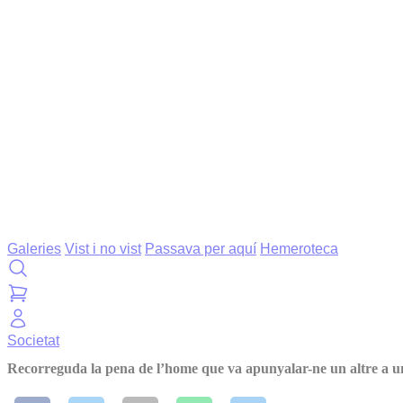
Galeries
Vist i no vist
Passava per aquí
Hemeroteca
Societat
Recorreguda la pena de l’home que va apunyalar-ne un altre a u