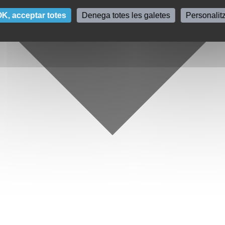
K, acceptar totes
Denega totes les galetes
Personalit