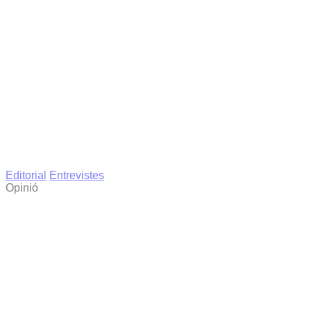
Editorial
Entrevistes
Opinió