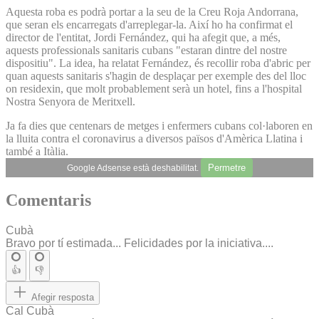
Aquesta roba es podrà portar a la seu de la Creu Roja Andorrana,
que seran els encarregats d'arreplegar-la. Així ho ha confirmat el
director de l'entitat, Jordi Fernández, qui ha afegit que, a més,
aquests professionals sanitaris cubans "estaran dintre del nostre
dispositiu". La idea, ha relatat Fernández, és recollir roba d'abric per
quan aquests sanitaris s'hagin de desplaçar per exemple des del lloc
on residexin, que molt probablement serà un hotel, fins a l'hospital
Nostra Senyora de Meritxell.
Ja fa dies que centenars de metges i enfermers cubans col·laboren en
la lluita contra el coronavirus a diversos països d'Amèrica Llatina i
també a Itàlia.
Permetre
Google Adsense està deshabilitat.
Comentaris
Cubà
Bravo por tí estimada... Felicidades por la iniciativa....
👍
👎
Afegir resposta
Cal Cubà