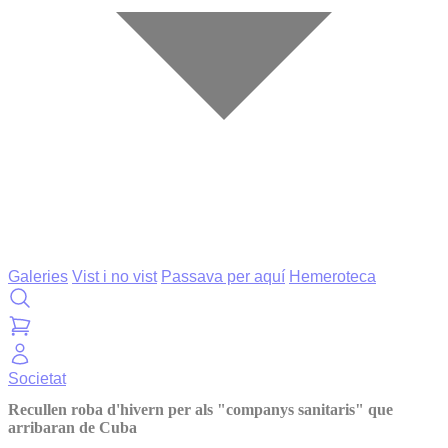
Galeries
Vist i no vist
Passava per aquí
Hemeroteca
Societat
Recullen roba d'hivern per als "companys sanitaris" que
arribaran de Cuba