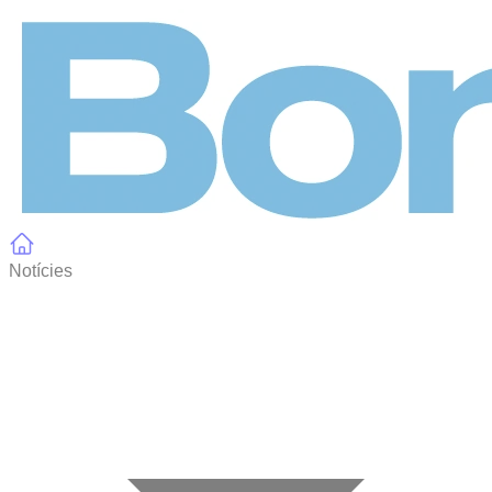
Panell de gestió de galetes
Notícies