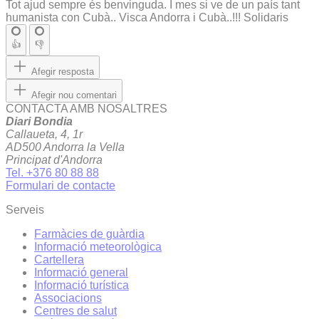
Tot ajud sempre és benvinguda. I mes si ve de un país tant
humanista con Cubà.. Visca Andorra i Cubà..!!! Solidaris
👍
👎
Afegir resposta
Afegir nou comentari
CONTACTA AMB NOSALTRES
Diari Bondia
Callaueta, 4, 1r
AD500 Andorra la Vella
Principat d'Andorra
Tel. +376 80 88 88
Formulari de contacte
Serveis
Farmàcies de guàrdia
Informació meteorològica
Cartellera
Informació general
Informació turística
Associacions
Centres de salut