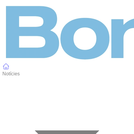
Panell de gestió de galetes
Notícies