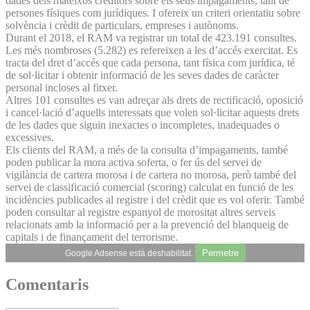
dades dels mateixos creditors sobre els seus impagaments, tant de
persones físiques com jurídiques. I ofereix un criteri orientatiu sobre
solvència i crèdit de particulars, empreses i autònoms.
Durant el 2018, el RAM va registrar un total de 423.191 consultes.
Les més nombroses (5.282) es refereixen a les d’accés exercitat. Es
tracta del dret d’accés que cada persona, tant física com jurídica, té
de sol·licitar i obtenir informació de les seves dades de caràcter
personal incloses al fitxer.
Altres 101 consultes es van adreçar als drets de rectificació, oposició
i cancel·lació d’aquells interessats que volen sol·licitar aquests drets
de les dades que siguin inexactes o incompletes, inadequades o
excessives.
Els clients del RAM, a més de la consulta d’impagaments, també
poden publicar la mora activa soferta, o fer ús del servei de
vigilància de cartera morosa i de cartera no morosa, però també del
servei de classificació comercial (scoring) calculat en funció de les
incidències publicades al registre i del crèdit que es vol oferir. També
poden consultar al registre espanyol de morositat altres serveis
relacionats amb la informació per a la prevenció del blanqueig de
capitals i de finançament del terrorisme.
Permetre
Google Adsense està deshabilitat.
Comentaris