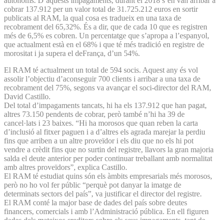
autònoms. D’aquests impagaments, durant el 2018 s’en van arribar a
cobrar 137.912 per un valor total de 31.725.212 euros en sortir
publicats al RAM, la qual cosa es tradueix en una taxa de
recobrament del 65,32%. És a dir, que de cada 10 que es registren
més de 6,5% es cobren. Un percentatge que s’apropa a l’espanyol,
que actualment està en el 68% i que té més tradició en registre de
morositat i ja supera el deFrança, d’un 54%.
El RAM té actualment un total de 594 socis. Aquest any és vol
assolir l’objectiu d’aconseguir 700 clients i arribar a una taxa de
recobrament del 75%, segons va avançar el soci-director del RAM,
David Castillo.
Del total d’impagaments tancats, hi ha els 137.912 que han pagat,
altres 73.150 pendents de cobrar, però també n’hi ha 39 de
cancel·lats i 23 baixes. “Hi ha morosos que quan reben la carta
d’inclusió al fitxer paguen i a d’altres els agrada marejar la perdiu
fins que arriben a un altre proveïdor i els diu que no els hi pot
vendre a crèdit fins que no surtin del registre, llavors la gran majoria
salda el deute anterior per poder continuar treballant amb normalitat
amb altres proveïdors”, explica Castillo.
El RAM té estudiat quins són els àmbits empresarials més morosos,
però no ho vol fer públic “perquè pot danyar la imatge de
determinats sectors del país”, va justificar el director del registre.
El RAM conté la major base de dades del país sobre deutes
financers, comercials i amb l’Administració pública. En ell figuren