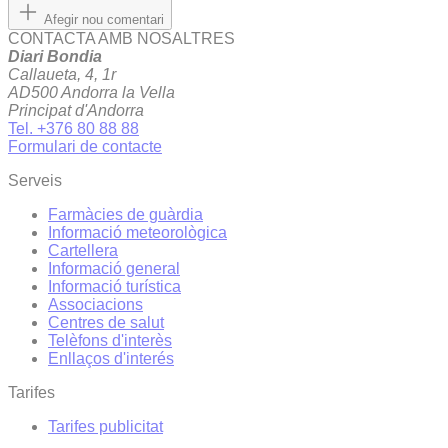
Afegir nou comentari
CONTACTA AMB NOSALTRES
Diari Bondia
Callaueta, 4, 1r
AD500 Andorra la Vella
Principat d'Andorra
Tel. +376 80 88 88
Formulari de contacte
Serveis
Farmàcies de guàrdia
Informació meteorològica
Cartellera
Informació general
Informació turística
Associacions
Centres de salut
Telèfons d'interès
Enllaços d'interés
Tarifes
Tarifes publicitat