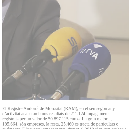
El Registre Andorrà de Morositat (RAM), en el seu segon any
d’activitat acaba amb uns resultats de 211.124 impagaments
registrats per un valor de 50.897.115 euros. La gran majoria,
185.664, són empreses, la resta, 25.460 es tracta de particulars o