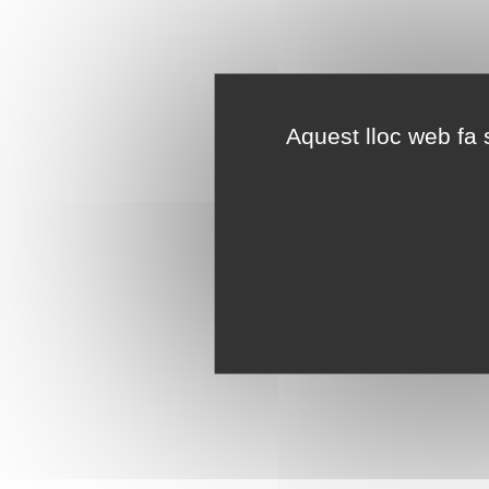
Aquest lloc web fa s