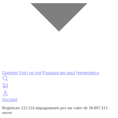
Galeries
Vist i no vist
Passava per aquí
Hemeroteca
Societat
Registrats 211.124 impagaments per un valor de 50.897.115
euros