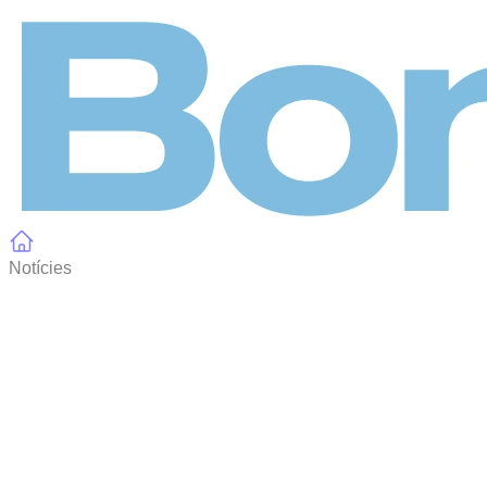
Panell de gestió de galetes
Notícies