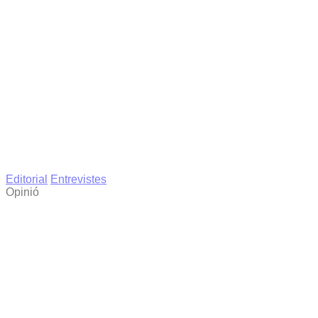
Editorial
Entrevistes
Opinió