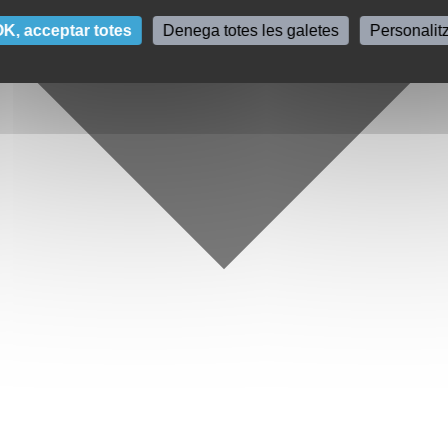
K, acceptar totes
Denega totes les galetes
Personalit