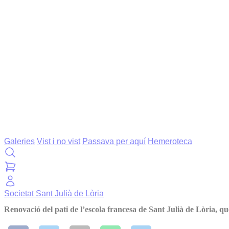
Galeries
Vist i no vist
Passava per aquí
Hemeroteca
Societat
Sant Julià de Lòria
Renovació del pati de l’escola francesa de Sant Julià de Lòria, qu