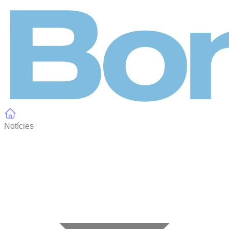
Panell de gestió de galetes
Notícies