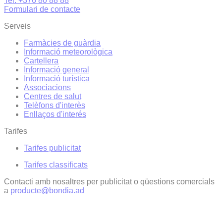
Tel. +376 80 88 88
Formulari de contacte
Serveis
Farmàcies de guàrdia
Informació meteorològica
Cartellera
Informació general
Informació turística
Associacions
Centres de salut
Telèfons d'interès
Enllaços d'interés
Tarifes
Tarifes publicitat
Tarifes classificats
Contacti amb nosaltres per publicitat o qüestions comercials
a
producte@bondia.ad