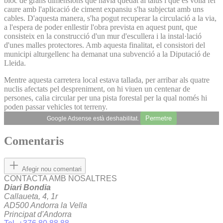
bloc de grans dimensions que havia quedat al talús i que es volia fer
caure amb l'aplicació de ciment expansiu s'ha subjectat amb uns
cables. D'aquesta manera, s'ha pogut recuperar la circulació a la via,
a l'espera de poder enllestir l'obra prevista en aquest punt, que
consisteix en la construcció d'un mur d'escullera i la instal·lació
d'unes malles protectores. Amb aquesta finalitat, el consistori del
municipi alturgellenc ha demanat una subvenció a la Diputació de
Lleida.
Mentre aquesta carretera local estava tallada, per arribar als quatre
nuclis afectats pel despreniment, on hi viuen un centenar de
persones, calia circular per una pista forestal per la qual només hi
poden passar vehicles tot terreny.
Permetre
Google Adsense està deshabilitat.
Comentaris
Afegir nou comentari
CONTACTA AMB NOSALTRES
Diari Bondia
Callaueta, 4, 1r
AD500 Andorra la Vella
Principat d'Andorra