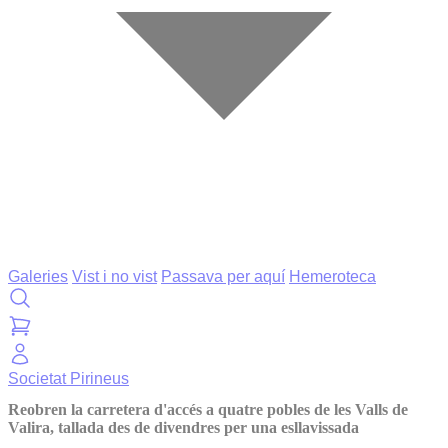
Galeries
Vist i no vist
Passava per aquí
Hemeroteca
Societat
Pirineus
Reobren la carretera d'accés a quatre pobles de les Valls de
Valira, tallada des de divendres per una esllavissada