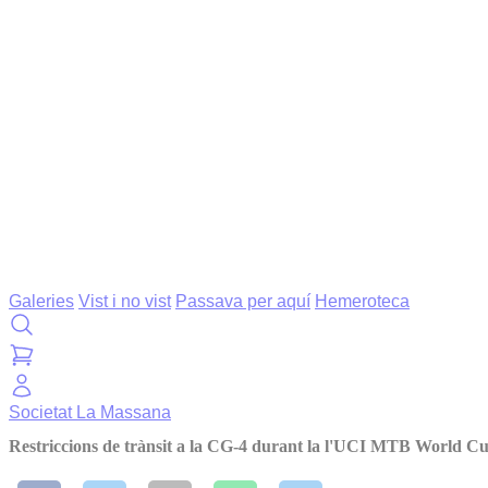
Galeries
Vist i no vist
Passava per aquí
Hemeroteca
Societat
La Massana
Restriccions de trànsit a la CG-4 durant la l'UCI MTB World Cu