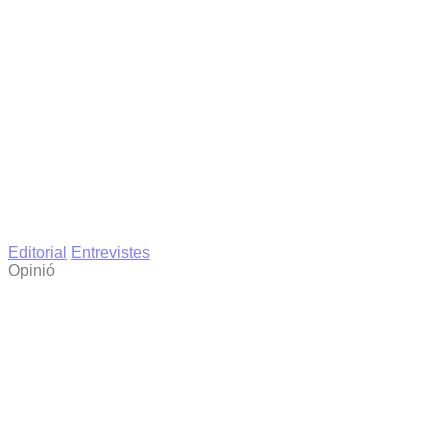
Editorial
Entrevistes
Opinió