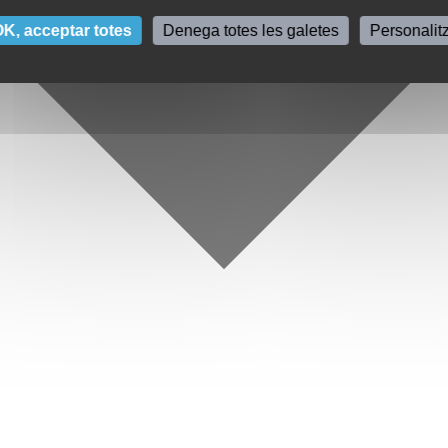
K, acceptar totes
Denega totes les galetes
Personalit