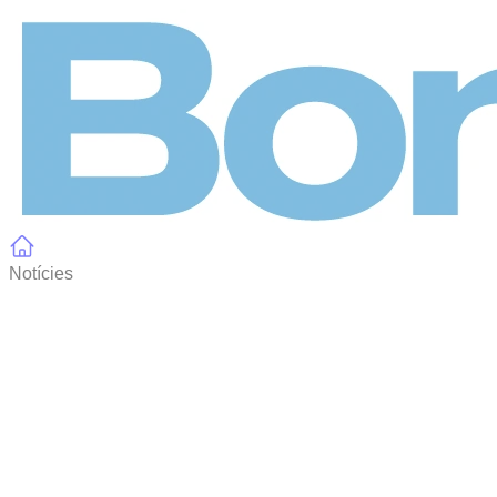
Panell de gestió de galetes
Notícies