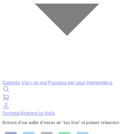
Galeries
Vist i no vist
Passava per aquí
Hemeroteca
Societat
Andorra la Vella
Retorn d’un milió d’euros de ‘tax free’ el primer trimestre