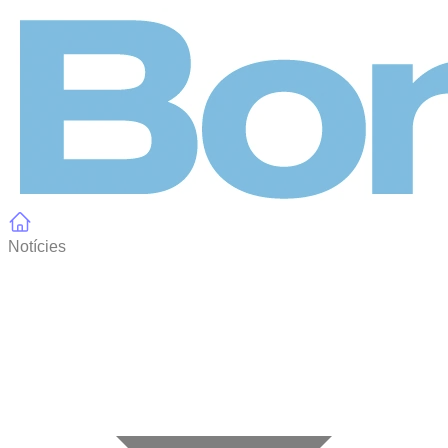
Panell de gestió de galetes
Notícies