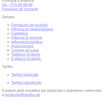
Principat d'Andorra
Tel. +376 80 88 88
Formulari de contacte
Serveis
Farmàcies de guàrdia
Informació meteorològica
Cartellera
Informació general
Informació turística
Associacions
Centres de salut
Telèfons d'interès
Enllaços d'interés
Tarifes
Tarifes publicitat
Tarifes classificats
Contacti amb nosaltres per publicitat o qüestions comercials
a
producte@bondia.ad