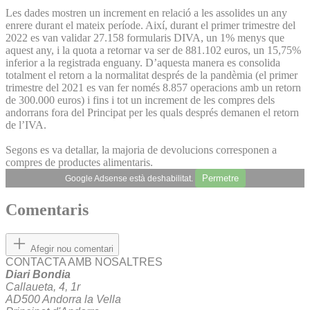
Les dades mostren un increment en relació a les assolides un any
enrere durant el mateix període. Així, durant el primer trimestre del
2022 es van validar 27.158 formularis DIVA, un 1% menys que
aquest any, i la quota a retornar va ser de 881.102 euros, un 15,75%
inferior a la registrada enguany. D’aquesta manera es consolida
totalment el retorn a la normalitat després de la pandèmia (el primer
trimestre del 2021 es van fer només 8.857 operacions amb un retorn
de 300.000 euros) i fins i tot un increment de les compres dels
andorrans fora del Principat per les quals després demanen el retorn
de l’IVA.
Segons es va detallar, la majoria de devolucions corresponen a
compres de productes alimentaris.
Permetre
Google Adsense està deshabilitat.
Comentaris
Afegir nou comentari
CONTACTA AMB NOSALTRES
Diari Bondia
Callaueta, 4, 1r
AD500 Andorra la Vella