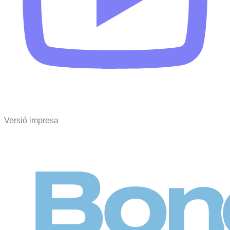
Versió impresa