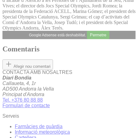
d’alcalde d’Atenció a les Persones de l’Ajuntament de la Seu, Anna
Vives; el director dels Jocs Special Olympics, Jordi Romea; la
presidenta de la Federació ACELL, Marina Gómez; el president dels
Special Olympics Catalunya, Sergi Grimau; el cap d’activitats del
Comú d’Andorra la Vella, Josep Tudó; i el president dels Special
Olympics Andorra, Àlex Terés.
Permetre
Google Adsense està deshabilitat.
Comentaris
Afegir nou comentari
CONTACTA AMB NOSALTRES
Diari Bondia
Callaueta, 4, 1r
AD500 Andorra la Vella
Principat d'Andorra
Tel. +376 80 88 88
Formulari de contacte
Serveis
Farmàcies de guàrdia
Informació meteorològica
Cartellera