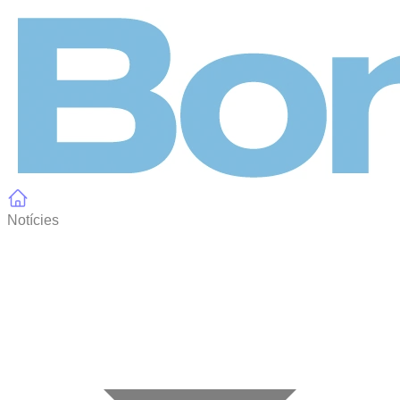
Panell de gestió de galetes
Notícies