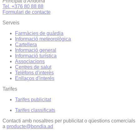
Principat d'Andorra
Tel. +376 80 88 88
Formulari de contacte
Serveis
Farmàcies de guàrdia
Informació meteorològica
Cartellera
Informació general
Informació turística
Associacions
Centres de salut
Telèfons d'interès
Enllaços d'interés
Tarifes
Tarifes publicitat
Tarifes classificats
Contacti amb nosaltres per publicitat o qüestions comercials
a
producte@bondia.ad