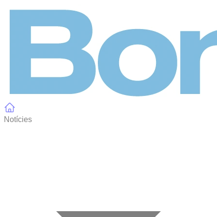
Panell de gestió de galetes
Notícies