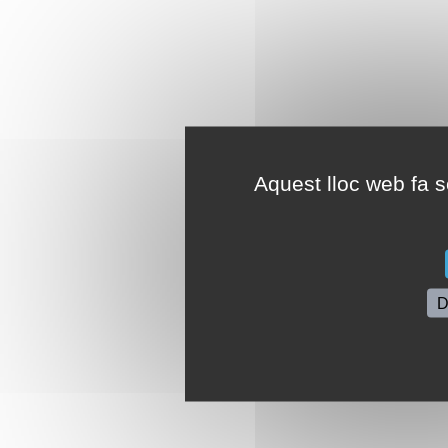
Aquest lloc web fa se
D