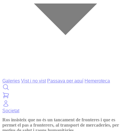
Galeries
Vist i no vist
Passava per aquí
Hemeroteca
Societat
Ros insisteix que no és un tancament de fronteres i que es
permet el pas a fronterers, al transport de mercaderies, per
motius de salut i raons humanitàries