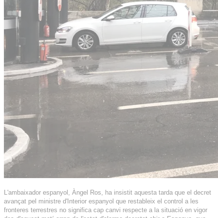
L'ambaixador espanyol, Àngel Ros, ha insistit aquesta tarda que el decret
avançat pel ministre d'Interior espanyol que restableix el control a les
fronteres terrestres no significa cap canvi respecte a la situació en vigor