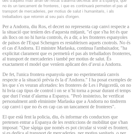
des d'aquest matí arran de l'estat d'alarma decretat ahir a Espanya, que
no és un tancament de fronteres, i que es continuarà permeten el pas al
transport de mercaderies, per motius de salut i humanitaris, i als
treballadors que retornin al seu país d'origen.
Per a Andorra, diu Ros, el decret no representa cap canvi respecte a
la situació que teníem des d'aquesta mitjanit, "el que s'ha fet és que
als llocs on no hi havia controls, és a dir, a les fronteres espanyoles
de països de l'Espai Schengen es restableixen aquets cnotrols. No és
el cas d'Andorra. El ministre Marlaska, continua l'ambaixador, "ha
explicitat clarament que es permetrà el pas als treballadors fronterres,
al transport de mercaderies i també per motius de salut. És
exactament el model que veníem aplicant des d’avui a Andorra.
De fet, l'unica frontera espanyola que no esperimentarà canvis
respecte a la situació prèvia és la d’Andorra." I ha posat exemples de
les que s´es veuran afcetades: les fronteres de Les i Puigcerdà, on no
hi hvia cap tipus de control i on se n’hi torna a posar durant el temps
que duri l’estat d’alarma a Espanya. "Però insisteixo, he verificat
personalment amb elministre Marlaska que a Andorra no tindrerm
cap canvi i que no és en cap cas un tancament de fronteres".
El que està fent la policia, diu, és informar els conductors que
pretenen entrar a Espanya de les restriccions de mobilitat que s'han
imposat: "Que sàpiga que només es pot circular si vostè es fronterr,
si es dedica al transport de mercaderies, per motius sanitaris, o per