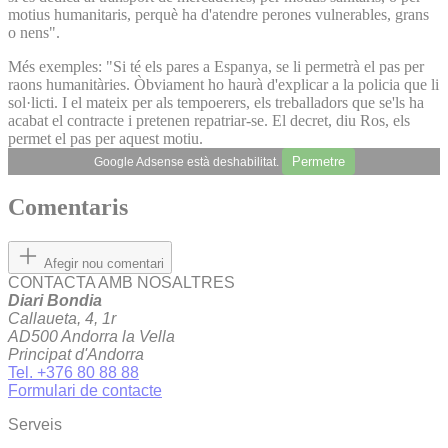
motius humanitaris, perquè ha d'atendre perones vulnerables, grans
o nens".
Més exemples: "Si té els pares a Espanya, se li permetrà el pas per
raons humanitàries. Òbviament ho haurà d'explicar a la policia que li
sol·licti. I el mateix per als tempoerers, els treballadors que se'ls ha
acabat el contracte i pretenen repatriar-se. El decret, diu Ros, els
permet el pas per aquest motiu.
Permetre
Google Adsense està deshabilitat.
Comentaris
Afegir nou comentari
CONTACTA AMB NOSALTRES
Diari Bondia
Callaueta, 4, 1r
AD500 Andorra la Vella
Principat d'Andorra
Tel. +376 80 88 88
Formulari de contacte
Serveis