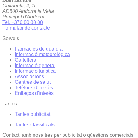
Diari Bondia
Callaueta, 4, 1r
AD500 Andorra la Vella
Principat d'Andorra
Tel. +376 80 88 88
Formulari de contacte
Serveis
Farmàcies de guàrdia
Informació meteorològica
Cartellera
Informació general
Informació turística
Associacions
Centres de salut
Telèfons d'interès
Enllaços d'interés
Tarifes
Tarifes publicitat
Tarifes classificats
Contacti amb nosaltres per publicitat o qüestions comercials