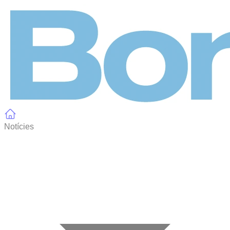
Panell de gestió de galetes
Notícies