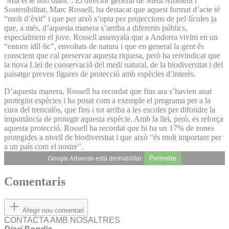
‘Mia et le lion blanc’. El director general de Medi Ambient i
Sostenibilitat, Marc Rossell, ha destacat que aquest format d’acte té
“molt d’èxit” i que per això s’opta per projeccions de pel·lícules ja
que, a més, d’aquesta manera s’arriba a diferents públics,
especialment el jove. Rossell assenyala que a Andorra vivim en un
“entorn idíl·lic”, envoltats de natura i que en general la gent és
conscient que cal preservar aquesta riquesa, però ha reivindicat que
la nova Llei de conservació del medi natural, de la biodiversitat i del
paisatge preveu figures de protecció amb espècies d’interès.
D’aquesta manera, Rossell ha recordat que fins ara s’havien anat
protegint espècies i ha posat com a exemple el programa per a la
cura del trencalòs, que fins i tot arriba a les escoles per difondre la
importància de protegir aquesta espècie. Amb la llei, però, es reforça
aquesta protecció. Rossell ha recordat que hi ha un 17% de zones
protegides a nivell de biodiversitat i que això “és molt important per
a un país com el nostre".
Permetre
Google Adsense està deshabilitat.
Comentaris
Afegir nou comentari
CONTACTA AMB NOSALTRES