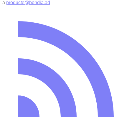
a
producte@bondia.ad