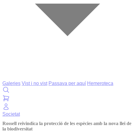
Galeries
Vist i no vist
Passava per aquí
Hemeroteca
Societat
Rossell reivindica la protecció de les espècies amb la nova llei de
la biodiversitat