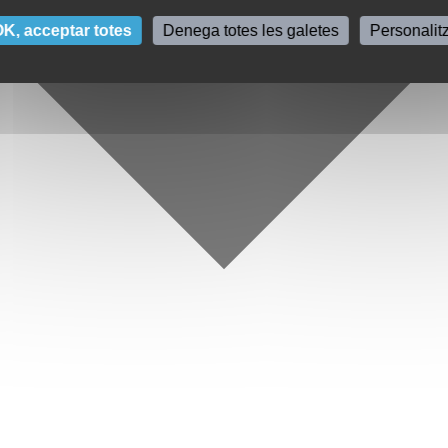
K, acceptar totes
Denega totes les galetes
Personalit