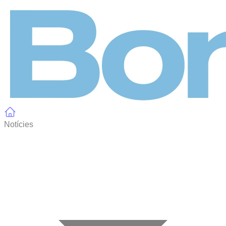
Panell de gestió de galetes
Notícies