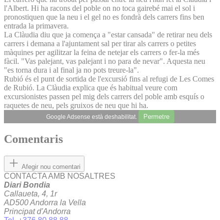
l'Albert. Hi ha racons del poble on no toca gairebé mai el sol i
pronostiquen que la neu i el gel no es fondrà dels carrers fins ben
entrada la primavera.
La Clàudia diu que ja comença a "estar cansada" de retirar neu dels
carrers i demana a l'ajuntament sal per tirar als carrers o petites
màquines per agilitzar la feina de netejar els carrers o fer-la més
fàcil. "Vas palejant, vas palejant i no para de nevar". Aquesta neu
"es torna dura i al final ja no pots treure-la".
Rubió és el punt de sortida de l'excursió fins al refugi de Les Comes
de Rubió. La Clàudia explica que és habitual veure com
excursionistes passen pel mig dels carrers del poble amb esquís o
raquetes de neu, pels gruixos de neu que hi ha.
Permetre
Google Adsense està deshabilitat.
Comentaris
Afegir nou comentari
CONTACTA AMB NOSALTRES
Diari Bondia
Callaueta, 4, 1r
AD500 Andorra la Vella
Principat d'Andorra