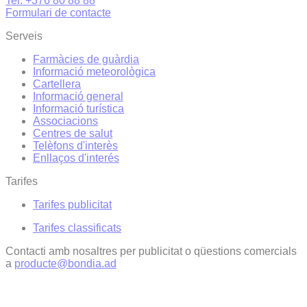
Tel. +376 80 88 88
Formulari de contacte
Serveis
Farmàcies de guàrdia
Informació meteorològica
Cartellera
Informació general
Informació turística
Associacions
Centres de salut
Telèfons d'interès
Enllaços d'interés
Tarifes
Tarifes publicitat
Tarifes classificats
Contacti amb nosaltres per publicitat o qüestions comercials
a
producte@bondia.ad