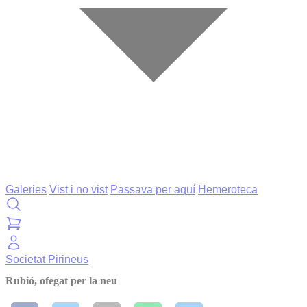
Galeries
Vist i no vist
Passava per aquí
Hemeroteca
Societat
Pirineus
Rubió, ofegat per la neu