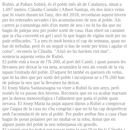
Rubió, al Pallars Sobirà, és el poble més alt de Catalunya, situat a
1.697 metres. Clàudia Castaño i Albert Santoja, els dos únics veïns
que hi viuen durant tot l'any, des del 2018, recordaran aquest hivern
per les reiterades nevades i les acumulacions de neu al poble. Als
carrers ja s'amuntega més d'un metre de neu i no hi ha dia que no
hagin de palejar neu per poder sortir de casa. Han obert un caminet
que ja s'ha convertit en gel i això fa que hagin de vigilar molt per no
patir relliscades. "La neu és molt bonica el cap de setmana, quan no
has de treballar, però és un neguit si has de sortir per feina i agafar el
cotxe", reconeix la Clàudia. "Això no ho havíem vist mai",
sentencia aquesta veïna de Rubió.
El poble està a tocar de l'N-260, al port del Cantó, i quan passen les
llevaneu per deixar la via neta, acumulen la neu als vorals de la via
tapant l'entrada del poble. D'aquest fet també es queixen els veïns,
que hi ha dies que per sortir del poble i incorporar-se a l'N-260 han
de palejar la neu que la llevaneu ha deixat.
El Josep Maria Santasusagna va viure a Rubió fa uns anys, però
només hi va passar dos hiverns. Reconeix que en va acabar marxant
per la duresa meteorològica i l'aïllament que patia el poble quan
nevava. El Josep Maria ha pujat aquest dijous a Rubió a comprovar
que l'aigua de la casa no s'ha congelat i que no hi ha cap desperfecte
amb l'acumulació de neu al poble. Per poder arribar fins a casa s'han
hagut de posar polaines per no mullar-se la roba, donat que en
alguns punts del poble la neu sobrepassa els genolls.
El carreró que ha trobat per passar entre la neu l'han fet la Clàudia i