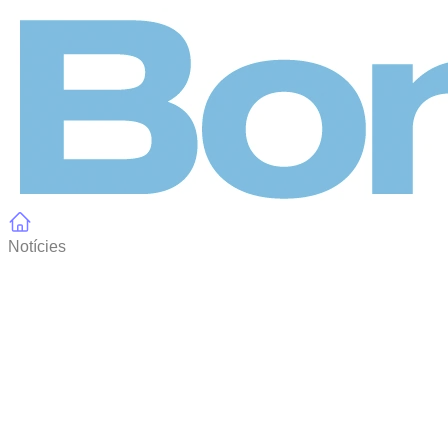
Panell de gestió de galetes
Notícies