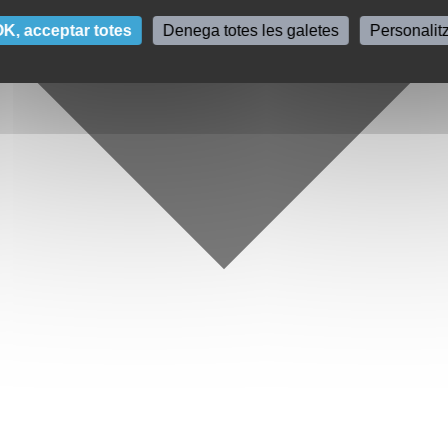
K, acceptar totes
Denega totes les galetes
Personalit