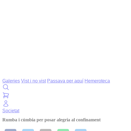
Galeries
Vist i no vist
Passava per aquí
Hemeroteca
Societat
Rumba i cúmbia per posar alegria al confinament