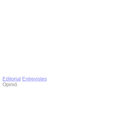
Editorial
Entrevistes
Opinió