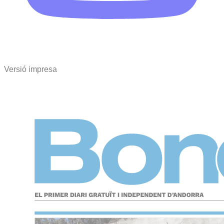
Versió impresa