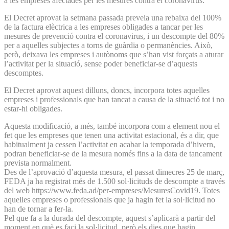
a les empreses afectades per les mesures contra el coronavirus.
El Decret aprovat la setmana passada preveia una rebaixa del 100%
de la factura elèctrica a les empreses obligades a tancar per les
mesures de prevenció contra el coronavirus, i un descompte del 80%
per a aquelles subjectes a torns de guàrdia o permanències. Això,
però, deixava les empreses i autònoms que s’han vist forçats a aturar
l’activitat per la situació, sense poder beneficiar-se d’aquests
descomptes.
El Decret aprovat aquest dilluns, doncs, incorpora totes aquelles
empreses i professionals que han tancat a causa de la situació tot i no
estar-hi obligades.
Aquesta modificació, a més, també incorpora com a element nou el
fet que les empreses que tenen una activitat estacional, és a dir, que
habitualment ja cessen l’activitat en acabar la temporada d’hivern,
podran beneficiar-se de la mesura només fins a la data de tancament
prevista normalment.
Des de l’aprovació d’aquesta mesura, el passat dimecres 25 de març,
FEDA ja ha registrat més de 1.500 sol·licituds de descompte a través
del web https://www.feda.ad/per-empreses/MesuresCovid19. Totes
aquelles empreses o professionals que ja hagin fet la sol·licitud no
han de tornar a fer-la.
Pel que fa a la durada del descompte, aquest s’aplicarà a partir del
moment en què es faci la sol·licitud, però els dies que hagin