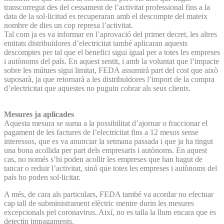
transcorregut des del cessament de l’activitat professional fins a la
data de la sol·licitud es recuperaran amb el descompte del mateix
nombre de dies un cop represa l’activitat.
Tal com ja es va informar en l’aprovació del primer decret, les altres
entitats distribuïdores d’electricitat també aplicaran aquests
descomptes per tal que el benefici sigui igual per a totes les empreses
i autònoms del país. En aquest sentit, i amb la voluntat que l’impacte
sobre les mútues sigui limitat, FEDA assumirà part del cost que això
suposarà, ja que retornarà a les distribuïdores l’import de la compra
d’electricitat que aquestes no puguin cobrar als seus clients.
Mesures ja aplicades
Aquesta mesura se suma a la possibilitat d’ajornar o fraccionar el
pagament de les factures de l’electricitat fins a 12 mesos sense
interessos, que es va anunciar la setmana passada i que ja ha tingut
una bona acollida per part dels empresaris i autònoms. En aquest
cas, no només s’hi poden acollir les empreses que han hagut de
tancar o reduir l’activitat, sinó que totes les empreses i autònoms del
país ho poden sol·licitar.
A més, de cara als particulars, FEDA també va acordar no efectuar
cap tall de subministrament elèctric mentre durin les mesures
excepcionals pel coronavirus. Així, no es talla la llum encara que es
detectin impagaments.