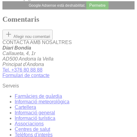
Permetre
Google Adsense està deshabilitat.
Comentaris
Afegir nou comentari
CONTACTA AMB NOSALTRES
Diari Bondia
Callaueta, 4, 1r
AD500 Andorra la Vella
Principat d'Andorra
Tel. +376 80 88 88
Formulari de contacte
Serveis
Farmàcies de guàrdia
Informació meteorològica
Cartellera
Informació general
Informació turística
Associacions
Centres de salut
Telèfons d'interès