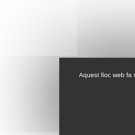
Aquest lloc web fa s