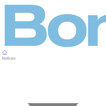
Panell de gestió de galetes
Notícies