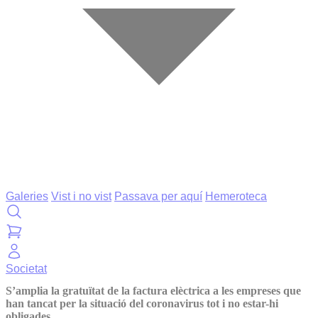
Galeries
Vist i no vist
Passava per aquí
Hemeroteca
Societat
S’amplia la gratuïtat de la factura elèctrica a les empreses que
han tancat per la situació del coronavirus tot i no estar-hi
obligades