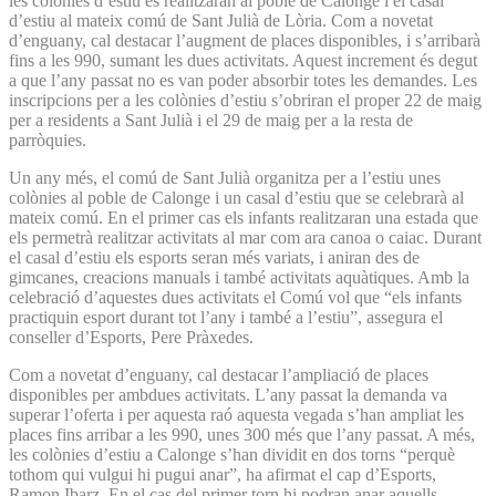
les colònies d’estiu es realitzaran al poble de Calonge i el casal
d’estiu al mateix comú de Sant Julià de Lòria. Com a novetat
d’enguany, cal destacar l’augment de places disponibles, i s’arribarà
fins a les 990, sumant les dues activitats. Aquest increment és degut
a que l’any passat no es van poder absorbir totes les demandes. Les
inscripcions per a les colònies d’estiu s’obriran el proper 22 de maig
per a residents a Sant Julià i el 29 de maig per a la resta de
parròquies.
Un any més, el comú de Sant Julià organitza per a l’estiu unes
colònies al poble de Calonge i un casal d’estiu que se celebrarà al
mateix comú. En el primer cas els infants realitzaran una estada que
els permetrà realitzar activitats al mar com ara canoa o caiac. Durant
el casal d’estiu els esports seran més variats, i aniran des de
gimcanes, creacions manuals i també activitats aquàtiques. Amb la
celebració d’aquestes dues activitats el Comú vol que “els infants
practiquin esport durant tot l’any i també a l’estiu”, assegura el
conseller d’Esports, Pere Pràxedes.
Com a novetat d’enguany, cal destacar l’ampliació de places
disponibles per ambdues activitats. L’any passat la demanda va
superar l’oferta i per aquesta raó aquesta vegada s’han ampliat les
places fins arribar a les 990, unes 300 més que l’any passat. A més,
les colònies d’estiu a Calonge s’han dividit en dos torns “perquè
tothom qui vulgui hi pugui anar”, ha afirmat el cap d’Esports,
Ramon Ibarz. En el cas del primer torn hi podran anar aquells