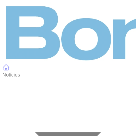
Panell de gestió de galetes
Notícies