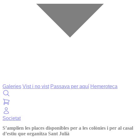
Galeries
Vist i no vist
Passava per aquí
Hemeroteca
Societat
S’amplien les places disponibles per a les colònies i per al casal
d’estiu que organitza Sant Julià