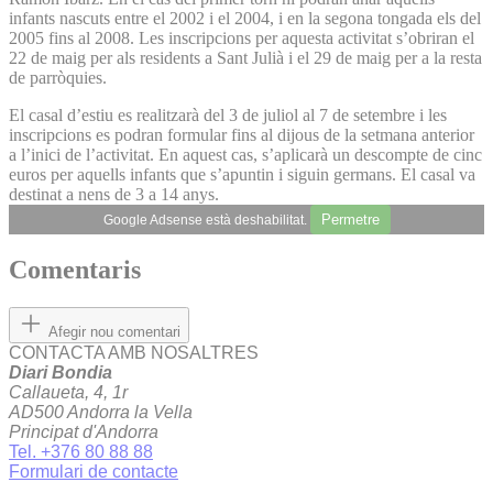
infants nascuts entre el 2002 i el 2004, i en la segona tongada els del
2005 fins al 2008. Les inscripcions per aquesta activitat s’obriran el
22 de maig per als residents a Sant Julià i el 29 de maig per a la resta
de parròquies.
El casal d’estiu es realitzarà del 3 de juliol al 7 de setembre i les
inscripcions es podran formular fins al dijous de la setmana anterior
a l’inici de l’activitat. En aquest cas, s’aplicarà un descompte de cinc
euros per aquells infants que s’apuntin i siguin germans. El casal va
destinat a nens de 3 a 14 anys.
Permetre
Google Adsense està deshabilitat.
Comentaris
Afegir nou comentari
CONTACTA AMB NOSALTRES
Diari Bondia
Callaueta, 4, 1r
AD500 Andorra la Vella
Principat d'Andorra
Tel. +376 80 88 88
Formulari de contacte