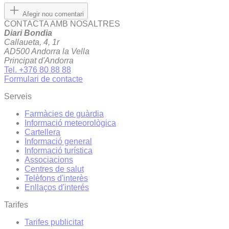
Afegir nou comentari
CONTACTA AMB NOSALTRES
Diari Bondia
Callaueta, 4, 1r
AD500 Andorra la Vella
Principat d'Andorra
Tel. +376 80 88 88
Formulari de contacte
Serveis
Farmàcies de guàrdia
Informació meteorològica
Cartellera
Informació general
Informació turística
Associacions
Centres de salut
Telèfons d'interès
Enllaços d'interés
Tarifes
Tarifes publicitat