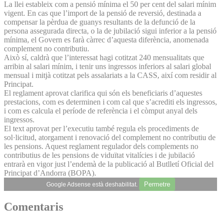
La llei estableix com a pensió mínima el 50 per cent del salari mínim
vigent. En cas que l’import de la pensió de reversió, destinada a
compensar la pèrdua de guanys resultants de la defunció de la
persona assegurada directa, o la de jubilació sigui inferior a la pensió
mínima, el Govern es farà càrrec d’aquesta diferència, anomenada
complement no contributiu.
Això sí, caldrà que l’interessat hagi cotitzat 240 mensualitats que
arribin al salari mínim, i tenir uns ingressos inferiors al salari global
mensual i mitjà cotitzat pels assalariats a la CASS, així com residir al
Principat.
El reglament aprovat clarifica qui són els beneficiaris d’aquestes
prestacions, com es determinen i com cal que s’acrediti els ingressos,
i com es calcula el període de referència i el còmput anyal dels
ingressos.
El text aprovat per l’executiu també regula els procediments de
sol·licitud, atorgament i renovació del complement no contributiu de
les pensions. Aquest reglament regulador dels complements no
contributius de les pensions de viduïtat vitalícies i de jubilació
entrarà en vigor just l’endemà de la publicació al Butlletí Oficial del
Principat d’Andorra (BOPA).
Permetre
Google Adsense està deshabilitat.
Comentaris