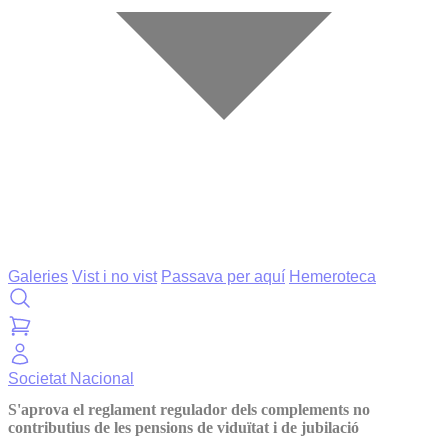
Galeries
Vist i no vist
Passava per aquí
Hemeroteca
Societat
Nacional
S'aprova el reglament regulador dels complements no
contributius de les pensions de viduïtat i de jubilació