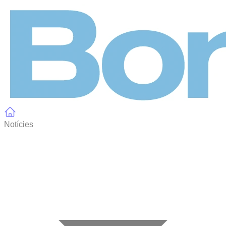
Panell de gestió de galetes
Notícies